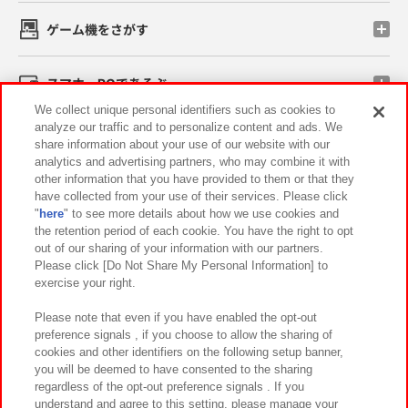
ゲーム機をさがす
スマホ・PCであそぶ
We collect unique personal identifiers such as cookies to
analyze our traffic and to personalize content and ads. We
イベント・キャンペーン
share information about your use of our website with our
analytics and advertising partners, who may combine it with
other information that you have provided to them or that they
have collected from your use of their services. Please click
"
here
" to see more details about how we use cookies and
関連会社
サステナビリティ
サイトポリシー
the retention period of each cookie. You have the right to opt
out of our sharing of your information with our partners.
プライバシーポリシー
ウェブアクセシビリティ方針と検証結果
Please click [Do Not Share My Personal Information] to
exercise your right.
お取引先さまとともに
食品のご提供について
カスタマーハラスメント対応方針
よくあるご質問・お問い合わせ
Please note that even if you have enabled the opt-out
preference signals , if you choose to allow the sharing of
cookies and other identifiers on the following setup banner,
you will be deemed to have consented to the sharing
regardless of the opt-out preference signals . If you
understand and agree to this setting, please manage your