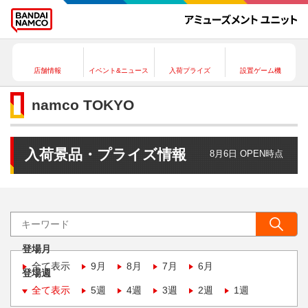
店舗情報
イベント&ニュース
入荷プライズ
設置ゲーム機
namco TOKYO
入荷景品・プライズ情報
8月6日 OPEN時点
登場月
全て表示
9月
8月
7月
6月
登場週
全て表示
5週
4週
3週
2週
1週