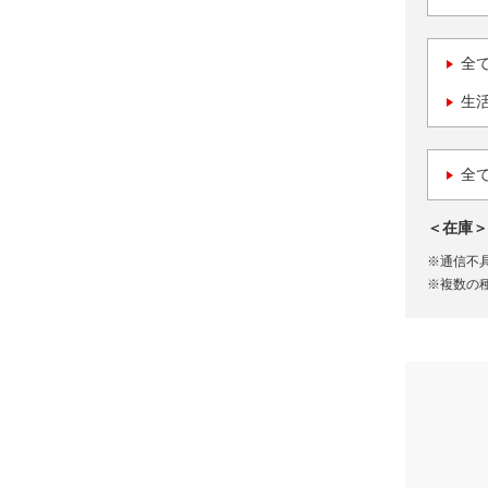
全
生
全
＜在庫＞
※通信不
※複数の