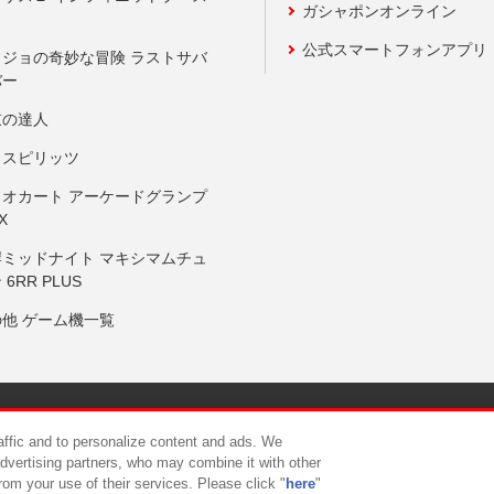
ガシャポンオンライン
公式スマートフォンアプリ
ョジョの奇妙な冒険 ラストサバ
バー
鼓の達人
りスピリッツ
リオカート アーケードグランプ
X
岸ミッドナイト マキシマムチュ
 6RR PLUS
の他 ゲーム機一覧
サイトポリシー
プライバシーポリシー
ウェブアクセシビリティ方
raffic and to personalize content and ads. We
advertising partners, who may combine it with other
rom your use of their services. Please click "
here
"
供について
カスタマーハラスメント対応方針
よくあるご質問・