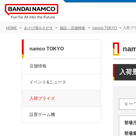
HOME
あそび場をさがす
施設・店舗検索
namco TOKYO
入荷プ
na
namco TOKYO
店舗情報
入荷
イベント&ニュース
入荷プライズ
設置ゲーム機
登場
登場