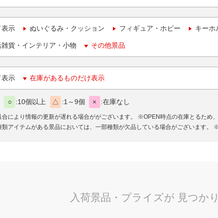
て表示
ぬいぐるみ・クッション
フィギュア・ホビー
キーホ
活雑貨・インテリア・小物
その他景品
て表示
在庫があるものだけ表示
○
10個以上
△
1～9個
×
在庫なし
具合により情報の更新が遅れる場合ががございます。
※OPEN時点の在庫とるため
種類アイテムがある景品においては、一部種類が欠品している場合がございます。