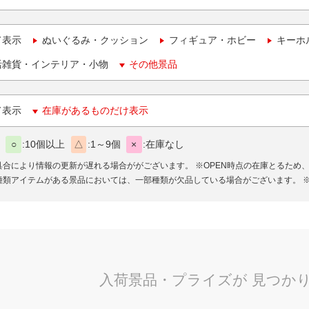
て表示
ぬいぐるみ・クッション
フィギュア・ホビー
キーホ
活雑貨・インテリア・小物
その他景品
て表示
在庫があるものだけ表示
○
10個以上
△
1～9個
×
在庫なし
具合により情報の更新が遅れる場合ががございます。
※OPEN時点の在庫とるため
種類アイテムがある景品においては、一部種類が欠品している場合がございます。