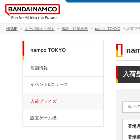
HOME
あそび場をさがす
施設・店舗検索
namco TOKYO
入荷プ
na
namco TOKYO
店舗情報
入荷
イベント&ニュース
入荷プライズ
設置ゲーム機
登場
登場