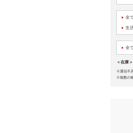
全
生
全
＜在庫＞
※通信不
※複数の