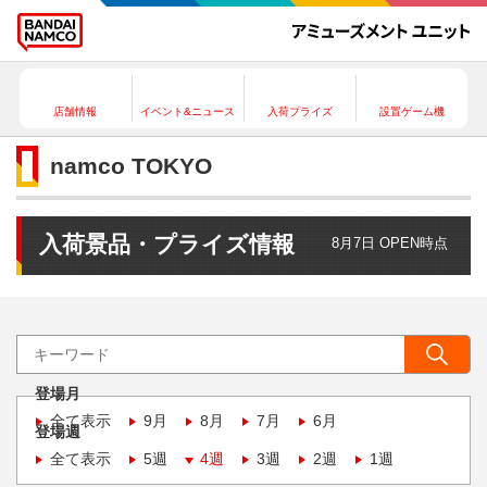
店舗情報
イベント&ニュース
入荷プライズ
設置ゲーム機
namco TOKYO
入荷景品・プライズ情報
8月7日 OPEN時点
登場月
全て表示
9月
8月
7月
6月
登場週
全て表示
5週
4週
3週
2週
1週