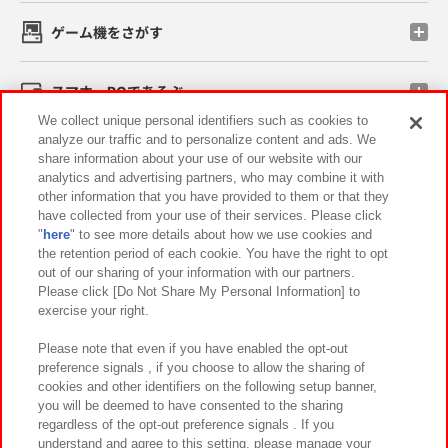
ゲーム機をさがす
スマホ・PCであそぶ
We collect unique personal identifiers such as cookies to
analyze our traffic and to personalize content and ads. We
イベント・キャンペーン
share information about your use of our website with our
analytics and advertising partners, who may combine it with
other information that you have provided to them or that they
have collected from your use of their services. Please click
"
here
" to see more details about how we use cookies and
関連会社
サステナビリティ
サイトポリシー
the retention period of each cookie. You have the right to opt
out of our sharing of your information with our partners.
プライバシーポリシー
ウェブアクセシビリティ方針と検証結果
Please click [Do Not Share My Personal Information] to
exercise your right.
お取引先さまとともに
食品のご提供について
カスタマーハラスメント対応方針
よくあるご質問・お問い合わせ
Please note that even if you have enabled the opt-out
preference signals , if you choose to allow the sharing of
cookies and other identifiers on the following setup banner,
you will be deemed to have consented to the sharing
regardless of the opt-out preference signals . If you
understand and agree to this setting, please manage your