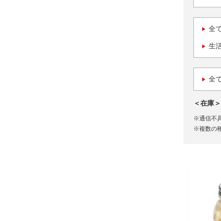
全
生
全
＜在庫＞
※通信不
※複数の