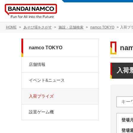
HOME
あそび場をさがす
施設・店舗検索
namco TOKYO
入荷プ
na
namco TOKYO
店舗情報
入荷
イベント&ニュース
入荷プライズ
設置ゲーム機
登場
登場