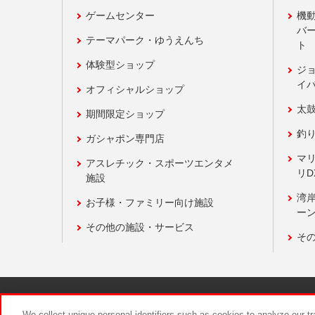
ゲームセンター
機
バ
テーマパーク・ゆうえんち
ト
体験型ショップ
ジ
イ
オフィシャルショップ
太
期間限定ショップ
釣
ガシャポン専門店
マ
アスレチック・スポーツエンタメ
リD
施設
湾
お子様・ファミリー向け施設
ーン
その他の施設・サービス
そ
関連会社
サステナビリティ
We collect unique personal identifiers such as cookies to analyze our t