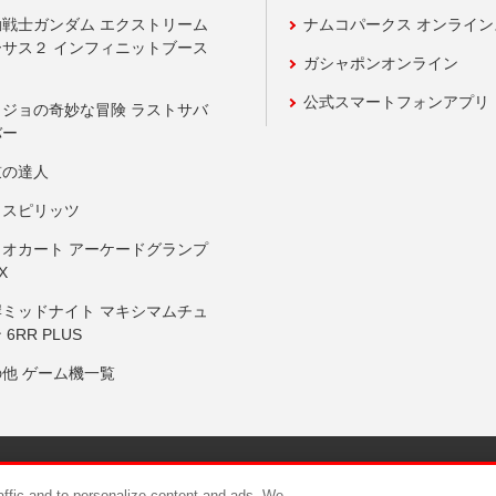
動戦士ガンダム エクストリーム
ナムコパークス オンライ
ーサス２ インフィニットブース
ガシャポンオンライン
公式スマートフォンアプリ
ョジョの奇妙な冒険 ラストサバ
バー
鼓の達人
りスピリッツ
リオカート アーケードグランプ
X
岸ミッドナイト マキシマムチュ
 6RR PLUS
の他 ゲーム機一覧
サイトポリシー
プライバシーポリシー
ウェブアクセシビリティ方
raffic and to personalize content and ads. We