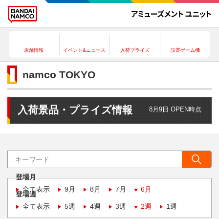
店舗情報
イベント&ニュース
入荷プライズ
設置ゲーム機
namco TOKYO
入荷景品・プライズ情報
8月9日 OPEN時点
登場月
全て表示
9月
8月
7月
6月
登場週
全て表示
5週
4週
3週
2週
1週