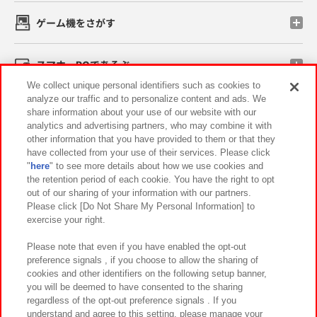
ゲーム機をさがす
スマホ・PCであそぶ
We collect unique personal identifiers such as cookies to
analyze our traffic and to personalize content and ads. We
イベント・キャンペーン
share information about your use of our website with our
analytics and advertising partners, who may combine it with
other information that you have provided to them or that they
have collected from your use of their services. Please click
"
here
" to see more details about how we use cookies and
関連会社
サステナビリティ
サイトポリシー
the retention period of each cookie. You have the right to opt
out of our sharing of your information with our partners.
プライバシーポリシー
ウェブアクセシビリティ方針と検証結果
Please click [Do Not Share My Personal Information] to
exercise your right.
お取引先さまとともに
食品のご提供について
カスタマーハラスメント対応方針
よくあるご質問・お問い合わせ
Please note that even if you have enabled the opt-out
preference signals , if you choose to allow the sharing of
cookies and other identifiers on the following setup banner,
you will be deemed to have consented to the sharing
regardless of the opt-out preference signals . If you
understand and agree to this setting, please manage your