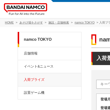
HOME
あそび場をさがす
施設・店舗検索
namco TOKYO
入荷プ
na
namco TOKYO
店舗情報
入荷
イベント&ニュース
入荷プライズ
設置ゲーム機
登場
登場