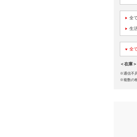
全
生
全
＜在庫＞
※通信不
※複数の