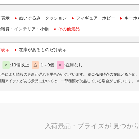
て表示
ぬいぐるみ・クッション
フィギュア・ホビー
キーホ
活雑貨・インテリア・小物
その他景品
て表示
在庫があるものだけ表示
○
10個以上
△
1～9個
×
在庫なし
具合により情報の更新が遅れる場合ががございます。
※OPEN時点の在庫とるため
種類アイテムがある景品においては、一部種類が欠品している場合がございます。