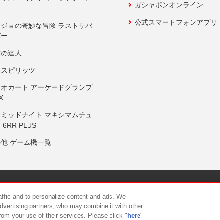
ガシャポンオンライン
公式スマートフォンアプリ
ョジョの奇妙な冒険 ラストサバ
バー
鼓の達人
りスピリッツ
リオカート アーケードグランプ
X
岸ミッドナイト マキシマムチュ
 6RR PLUS
の他 ゲーム機一覧
サイトポリシー
プライバシーポリシー
ウェブアクセシビリティ方
raffic and to personalize content and ads. We
advertising partners, who may combine it with other
rom your use of their services. Please click "
here
"
供について
カスタマーハラスメント対応方針
よくあるご質問・