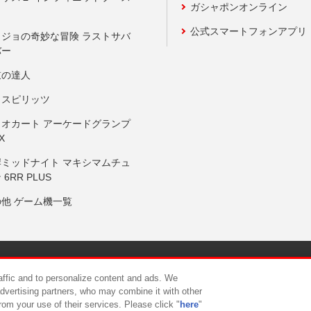
ガシャポンオンライン
公式スマートフォンアプリ
ョジョの奇妙な冒険 ラストサバ
バー
鼓の達人
りスピリッツ
リオカート アーケードグランプ
X
岸ミッドナイト マキシマムチュ
 6RR PLUS
の他 ゲーム機一覧
サイトポリシー
プライバシーポリシー
ウェブアクセシビリティ方
raffic and to personalize content and ads. We
advertising partners, who may combine it with other
rom your use of their services. Please click "
here
"
供について
カスタマーハラスメント対応方針
よくあるご質問・