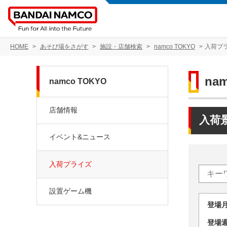
HOME
あそび場をさがす
施設・店舗検索
namco TOKYO
入荷プ
na
namco TOKYO
店舗情報
入荷
イベント&ニュース
入荷プライズ
設置ゲーム機
登場
登場