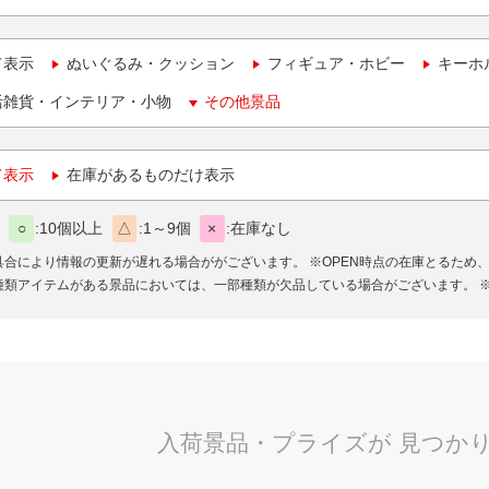
て表示
ぬいぐるみ・クッション
フィギュア・ホビー
キーホ
活雑貨・インテリア・小物
その他景品
て表示
在庫があるものだけ表示
○
10個以上
△
1～9個
×
在庫なし
具合により情報の更新が遅れる場合ががございます。
※OPEN時点の在庫とるため
種類アイテムがある景品においては、一部種類が欠品している場合がございます。