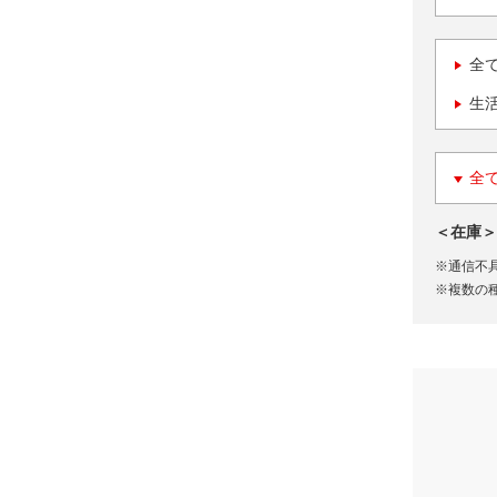
全
生
全
＜在庫＞
※通信不
※複数の