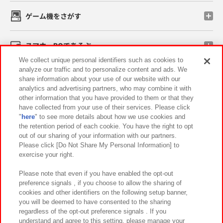
ゲーム機をさがす
スマホ・PCであそぶ
We collect unique personal identifiers such as cookies to
analyze our traffic and to personalize content and ads. We
イベント・キャンペーン
share information about your use of our website with our
analytics and advertising partners, who may combine it with
other information that you have provided to them or that they
have collected from your use of their services. Please click
"
here
" to see more details about how we use cookies and
関連会社
サステナビリティ
サイトポリシー
the retention period of each cookie. You have the right to opt
out of our sharing of your information with our partners.
プライバシーポリシー
ウェブアクセシビリティ方針と検証結果
Please click [Do Not Share My Personal Information] to
exercise your right.
お取引先さまとともに
食品のご提供について
カスタマーハラスメント対応方針
よくあるご質問・お問い合わせ
Please note that even if you have enabled the opt-out
preference signals , if you choose to allow the sharing of
cookies and other identifiers on the following setup banner,
you will be deemed to have consented to the sharing
regardless of the opt-out preference signals . If you
understand and agree to this setting, please manage your