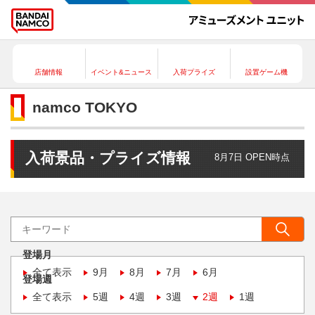
店舗情報
イベント&ニュース
入荷プライズ
設置ゲーム機
namco TOKYO
入荷景品・プライズ情報
8月7日 OPEN時点
登場月
全て表示
9月
8月
7月
6月
登場週
全て表示
5週
4週
3週
2週
1週