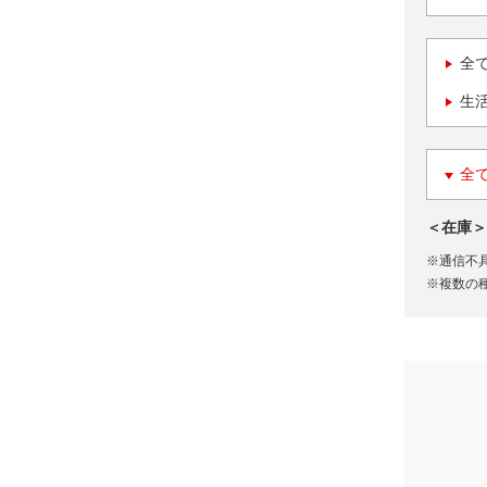
全
生
全
＜在庫＞
※通信不
※複数の