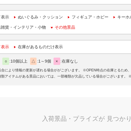
て表示
ぬいぐるみ・クッション
フィギュア・ホビー
キーホ
活雑貨・インテリア・小物
その他景品
て表示
在庫があるものだけ表示
○
10個以上
△
1～9個
×
在庫なし
具合により情報の更新が遅れる場合ががございます。
※OPEN時点の在庫とるため
種類アイテムがある景品においては、一部種類が欠品している場合がございます。