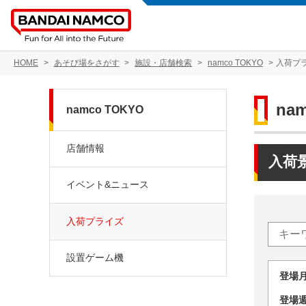
HOME
あそび場をさがす
施設・店舗検索
namco TOKYO
入荷プ
na
namco TOKYO
店舗情報
入荷
イベント&ニュース
入荷プライズ
設置ゲーム機
登場
登場