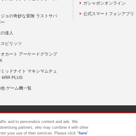
ガシャポンオンライン
公式スマートフォンアプリ
ョジョの奇妙な冒険 ラストサバ
バー
鼓の達人
りスピリッツ
リオカート アーケードグランプ
X
岸ミッドナイト マキシマムチュ
 6RR PLUS
の他 ゲーム機一覧
サイトポリシー
プライバシーポリシー
ウェブアクセシビリティ方
raffic and to personalize content and ads. We
advertising partners, who may combine it with other
rom your use of their services. Please click "
here
"
供について
カスタマーハラスメント対応方針
よくあるご質問・