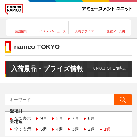
店舗情報
イベント&ニュース
入荷プライズ
設置ゲーム機
namco TOKYO
入荷景品・プライズ情報
8月8日 OPEN時点
登場月
全て表示
9月
8月
7月
6月
登場週
全て表示
5週
4週
3週
2週
1週