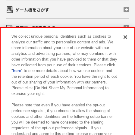
ゲーム機をさがす
スマホ・PCであそぶ
We collect unique personal identifiers such as cookies to
analyze our traffic and to personalize content and ads. We
イベント・キャンペーン
share information about your use of our website with our
analytics and advertising partners, who may combine it with
other information that you have provided to them or that they
have collected from your use of their services. Please click
"
here
" to see more details about how we use cookies and
関連会社
サステナビリティ
サイトポリシー
the retention period of each cookie. You have the right to opt
out of our sharing of your information with our partners.
プライバシーポリシー
ウェブアクセシビリティ方針と検証結果
Please click [Do Not Share My Personal Information] to
exercise your right.
お取引先さまとともに
食品のご提供について
カスタマーハラスメント対応方針
よくあるご質問・お問い合わせ
Please note that even if you have enabled the opt-out
preference signals , if you choose to allow the sharing of
cookies and other identifiers on the following setup banner,
you will be deemed to have consented to the sharing
regardless of the opt-out preference signals . If you
understand and agree to this setting, please manage your