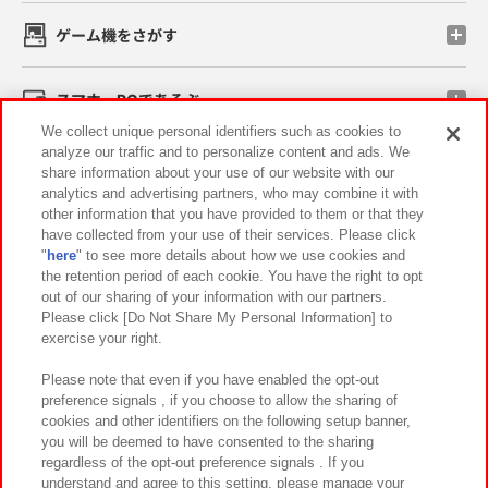
ゲーム機をさがす
スマホ・PCであそぶ
We collect unique personal identifiers such as cookies to
analyze our traffic and to personalize content and ads. We
イベント・キャンペーン
share information about your use of our website with our
analytics and advertising partners, who may combine it with
other information that you have provided to them or that they
have collected from your use of their services. Please click
"
here
" to see more details about how we use cookies and
関連会社
サステナビリティ
サイトポリシー
the retention period of each cookie. You have the right to opt
out of our sharing of your information with our partners.
プライバシーポリシー
ウェブアクセシビリティ方針と検証結果
Please click [Do Not Share My Personal Information] to
exercise your right.
お取引先さまとともに
食品のご提供について
カスタマーハラスメント対応方針
よくあるご質問・お問い合わせ
Please note that even if you have enabled the opt-out
preference signals , if you choose to allow the sharing of
cookies and other identifiers on the following setup banner,
you will be deemed to have consented to the sharing
regardless of the opt-out preference signals . If you
understand and agree to this setting, please manage your