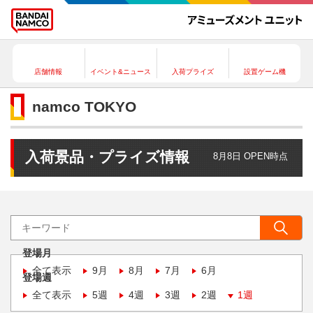
店舗情報
イベント&ニュース
入荷プライズ
設置ゲーム機
namco TOKYO
入荷景品・プライズ情報
8月8日 OPEN時点
登場月
全て表示
9月
8月
7月
6月
登場週
全て表示
5週
4週
3週
2週
1週