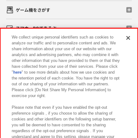
ゲーム機をさがす
スマホ・PCであそぶ
We collect unique personal identifiers such as cookies to
analyze our traffic and to personalize content and ads. We
イベント・キャンペーン
share information about your use of our website with our
analytics and advertising partners, who may combine it with
other information that you have provided to them or that they
have collected from your use of their services. Please click
"
here
" to see more details about how we use cookies and
関連会社
サステナビリティ
サイトポリシー
the retention period of each cookie. You have the right to opt
out of our sharing of your information with our partners.
プライバシーポリシー
ウェブアクセシビリティ方針と検証結果
Please click [Do Not Share My Personal Information] to
exercise your right.
お取引先さまとともに
食品のご提供について
カスタマーハラスメント対応方針
よくあるご質問・お問い合わせ
Please note that even if you have enabled the opt-out
preference signals , if you choose to allow the sharing of
cookies and other identifiers on the following setup banner,
you will be deemed to have consented to the sharing
regardless of the opt-out preference signals . If you
understand and agree to this setting, please manage your