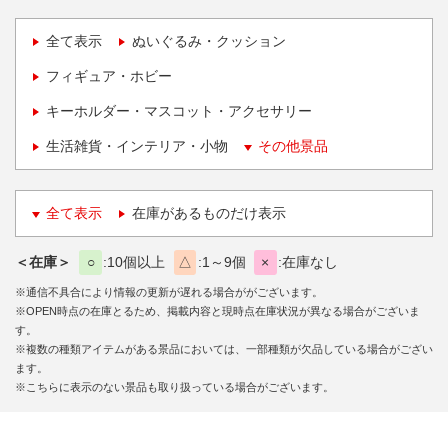
全て表示
ぬいぐるみ・クッション
フィギュア・ホビー
キーホルダー・マスコット・アクセサリー
生活雑貨・インテリア・小物
その他景品
全て表示
在庫があるものだけ表示
＜在庫＞
○
10個以上
△
1～9個
×
在庫なし
※通信不具合により情報の更新が遅れる場合ががございます。
※OPEN時点の在庫とるため、掲載内容と現時点在庫状況が異なる場合がございま
す。
※複数の種類アイテムがある景品においては、一部種類が欠品している場合がござい
ます。
※こちらに表示のない景品も取り扱っている場合がございます。