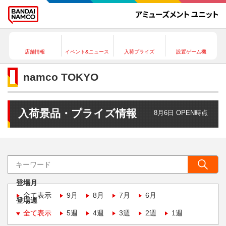
店舗情報
イベント&ニュース
入荷プライズ
設置ゲーム機
namco TOKYO
入荷景品・プライズ情報
8月6日 OPEN時点
登場月
全て表示
9月
8月
7月
6月
登場週
全て表示
5週
4週
3週
2週
1週