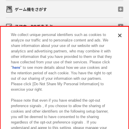
ゲーム機をさがす
スマホ・PCであそぶ
We collect unique personal identifiers such as cookies to
analyze our traffic and to personalize content and ads. We
イベント・キャンペーン
share information about your use of our website with our
analytics and advertising partners, who may combine it with
other information that you have provided to them or that they
have collected from your use of their services. Please click
"
here
" to see more details about how we use cookies and
関連会社
サステナビリティ
サイトポリシー
the retention period of each cookie. You have the right to opt
out of our sharing of your information with our partners.
プライバシーポリシー
ウェブアクセシビリティ方針と検証結果
Please click [Do Not Share My Personal Information] to
exercise your right.
お取引先さまとともに
食品のご提供について
カスタマーハラスメント対応方針
よくあるご質問・お問い合わせ
Please note that even if you have enabled the opt-out
preference signals , if you choose to allow the sharing of
cookies and other identifiers on the following setup banner,
you will be deemed to have consented to the sharing
regardless of the opt-out preference signals . If you
understand and agree to this setting, please manage your