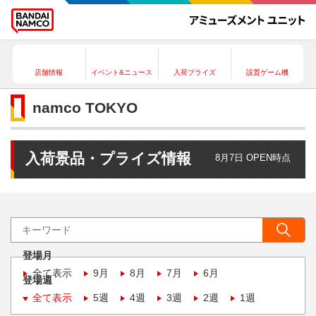
店舗情報
イベント&ニュース
入荷プライズ
設置ゲーム機
namco TOKYO
入荷景品・プライズ情報
8月7日 OPEN時点
登場月
全て表示
9月
8月
7月
6月
登場週
全て表示
5週
4週
3週
2週
1週