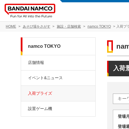
HOME
あそび場をさがす
施設・店舗検索
namco TOKYO
入荷プ
na
namco TOKYO
店舗情報
入荷
イベント&ニュース
入荷プライズ
設置ゲーム機
登場
登場