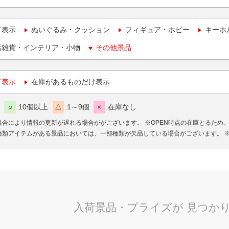
て表示
ぬいぐるみ・クッション
フィギュア・ホビー
キーホ
活雑貨・インテリア・小物
その他景品
て表示
在庫があるものだけ表示
○
10個以上
△
1～9個
×
在庫なし
具合により情報の更新が遅れる場合ががございます。
※OPEN時点の在庫とるため
種類アイテムがある景品においては、一部種類が欠品している場合がございます。