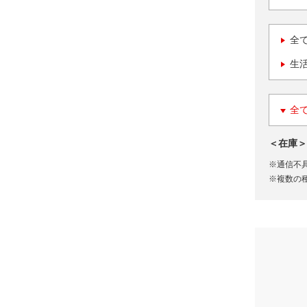
全
生
全
＜在庫＞
※通信不
※複数の