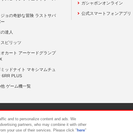
ガシャポンオンライン
公式スマートフォンアプリ
ョジョの奇妙な冒険 ラストサバ
バー
鼓の達人
りスピリッツ
リオカート アーケードグランプ
X
岸ミッドナイト マキシマムチュ
 6RR PLUS
の他 ゲーム機一覧
サイトポリシー
プライバシーポリシー
ウェブアクセシビリティ方
raffic and to personalize content and ads. We
advertising partners, who may combine it with other
rom your use of their services. Please click "
here
"
供について
カスタマーハラスメント対応方針
よくあるご質問・