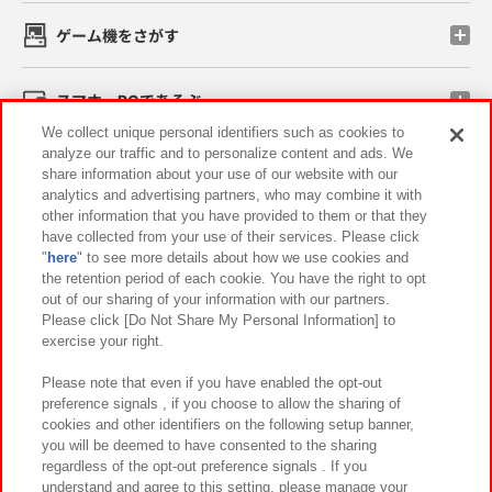
ゲーム機をさがす
スマホ・PCであそぶ
We collect unique personal identifiers such as cookies to
analyze our traffic and to personalize content and ads. We
イベント・キャンペーン
share information about your use of our website with our
analytics and advertising partners, who may combine it with
other information that you have provided to them or that they
have collected from your use of their services. Please click
"
here
" to see more details about how we use cookies and
関連会社
サステナビリティ
サイトポリシー
the retention period of each cookie. You have the right to opt
out of our sharing of your information with our partners.
プライバシーポリシー
ウェブアクセシビリティ方針と検証結果
Please click [Do Not Share My Personal Information] to
exercise your right.
お取引先さまとともに
食品のご提供について
カスタマーハラスメント対応方針
よくあるご質問・お問い合わせ
Please note that even if you have enabled the opt-out
preference signals , if you choose to allow the sharing of
cookies and other identifiers on the following setup banner,
you will be deemed to have consented to the sharing
regardless of the opt-out preference signals . If you
understand and agree to this setting, please manage your