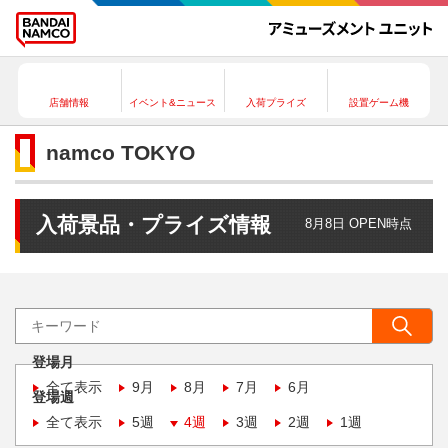
店舗情報
イベント&ニュース
入荷プライズ
設置ゲーム機
namco TOKYO
入荷景品・プライズ情報
8月8日 OPEN時点
登場月
全て表示
9月
8月
7月
6月
登場週
全て表示
5週
4週
3週
2週
1週