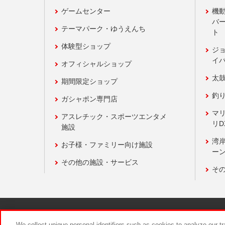
ゲームセンター
機
バ
テーマパーク・ゆうえんち
ト
体験型ショップ
ジ
イ
オフィシャルショップ
太
期間限定ショップ
釣
ガシャポン専門店
マ
アスレチック・スポーツエンタメ
リD
施設
湾
お子様・ファミリー向け施設
ーン
その他の施設・サービス
そ
関連会社
サステナビリティ
We collect unique personal identifiers such as cookies to analyze our t