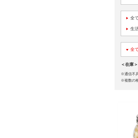
全
生
全
＜在庫＞
※通信不
※複数の