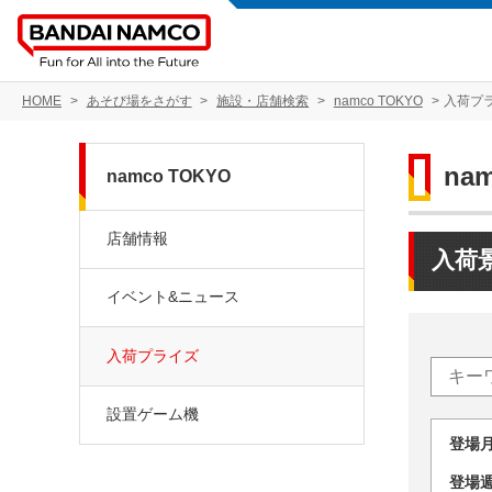
HOME
あそび場をさがす
施設・店舗検索
namco TOKYO
入荷プ
na
namco TOKYO
店舗情報
入荷
イベント&ニュース
入荷プライズ
設置ゲーム機
登場
登場