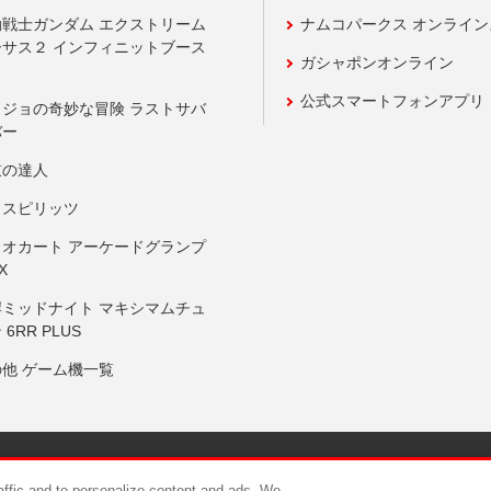
動戦士ガンダム エクストリーム
ナムコパークス オンライ
ーサス２ インフィニットブース
ガシャポンオンライン
公式スマートフォンアプリ
ョジョの奇妙な冒険 ラストサバ
バー
鼓の達人
りスピリッツ
リオカート アーケードグランプ
X
岸ミッドナイト マキシマムチュ
 6RR PLUS
の他 ゲーム機一覧
サイトポリシー
プライバシーポリシー
ウェブアクセシビリティ方
raffic and to personalize content and ads. We