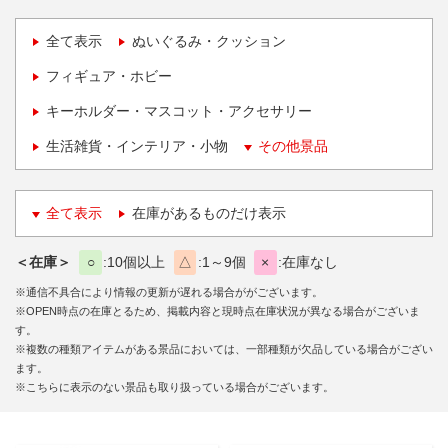
全て表示
ぬいぐるみ・クッション
フィギュア・ホビー
キーホルダー・マスコット・アクセサリー
生活雑貨・インテリア・小物
その他景品
全て表示
在庫があるものだけ表示
＜在庫＞
○
10個以上
△
1～9個
×
在庫なし
※通信不具合により情報の更新が遅れる場合ががございます。
※OPEN時点の在庫とるため、掲載内容と現時点在庫状況が異なる場合がございま
す。
※複数の種類アイテムがある景品においては、一部種類が欠品している場合がござい
ます。
※こちらに表示のない景品も取り扱っている場合がございます。