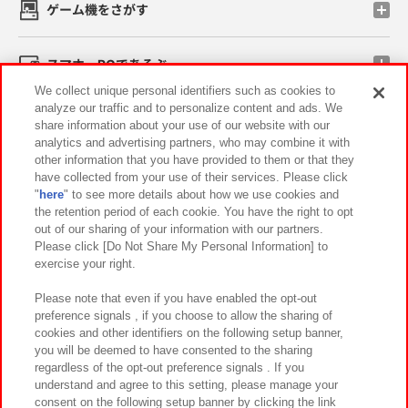
ゲーム機をさがす
スマホ・PCであそぶ
We collect unique personal identifiers such as cookies to
analyze our traffic and to personalize content and ads. We
イベント・キャンペーン
share information about your use of our website with our
analytics and advertising partners, who may combine it with
other information that you have provided to them or that they
have collected from your use of their services. Please click
"
here
" to see more details about how we use cookies and
関連会社
サステナビリティ
サイトポリシー
the retention period of each cookie. You have the right to opt
out of our sharing of your information with our partners.
プライバシーポリシー
ウェブアクセシビリティ方針と検証結果
Please click [Do Not Share My Personal Information] to
exercise your right.
お取引先さまとともに
食品のご提供について
カスタマーハラスメント対応方針
よくあるご質問・お問い合わせ
Please note that even if you have enabled the opt-out
preference signals , if you choose to allow the sharing of
cookies and other identifiers on the following setup banner,
you will be deemed to have consented to the sharing
regardless of the opt-out preference signals . If you
understand and agree to this setting, please manage your
consent on the following setup banner by clicking the link