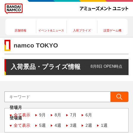
店舗情報
イベント&ニュース
入荷プライズ
設置ゲーム機
namco TOKYO
入荷景品・プライズ情報
8月8日 OPEN時点
登場月
全て表示
9月
8月
7月
6月
登場週
全て表示
5週
4週
3週
2週
1週