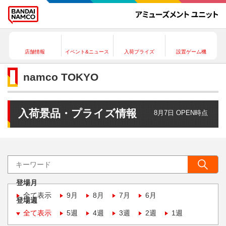
店舗情報
イベント&ニュース
入荷プライズ
設置ゲーム機
namco TOKYO
入荷景品・プライズ情報
8月7日 OPEN時点
登場月
全て表示
9月
8月
7月
6月
登場週
全て表示
5週
4週
3週
2週
1週