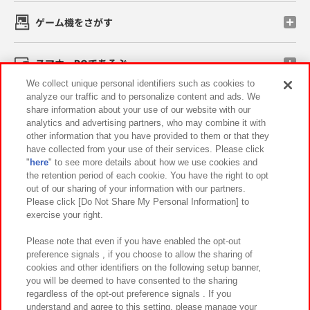
ゲーム機をさがす
スマホ・PCであそぶ
We collect unique personal identifiers such as cookies to
analyze our traffic and to personalize content and ads. We
イベント・キャンペーン
share information about your use of our website with our
analytics and advertising partners, who may combine it with
other information that you have provided to them or that they
have collected from your use of their services. Please click
"
here
" to see more details about how we use cookies and
関連会社
サステナビリティ
サイトポリシー
the retention period of each cookie. You have the right to opt
out of our sharing of your information with our partners.
プライバシーポリシー
ウェブアクセシビリティ方針と検証結果
Please click [Do Not Share My Personal Information] to
exercise your right.
お取引先さまとともに
食品のご提供について
カスタマーハラスメント対応方針
よくあるご質問・お問い合わせ
Please note that even if you have enabled the opt-out
preference signals , if you choose to allow the sharing of
cookies and other identifiers on the following setup banner,
you will be deemed to have consented to the sharing
regardless of the opt-out preference signals . If you
understand and agree to this setting, please manage your