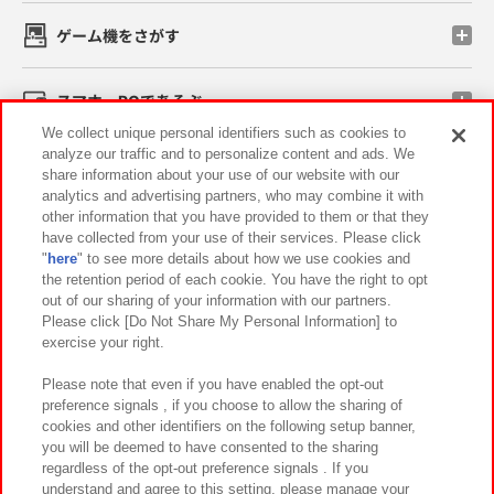
ゲーム機をさがす
スマホ・PCであそぶ
We collect unique personal identifiers such as cookies to
analyze our traffic and to personalize content and ads. We
イベント・キャンペーン
share information about your use of our website with our
analytics and advertising partners, who may combine it with
other information that you have provided to them or that they
have collected from your use of their services. Please click
"
here
" to see more details about how we use cookies and
関連会社
サステナビリティ
サイトポリシー
the retention period of each cookie. You have the right to opt
out of our sharing of your information with our partners.
プライバシーポリシー
ウェブアクセシビリティ方針と検証結果
Please click [Do Not Share My Personal Information] to
exercise your right.
お取引先さまとともに
食品のご提供について
カスタマーハラスメント対応方針
よくあるご質問・お問い合わせ
Please note that even if you have enabled the opt-out
preference signals , if you choose to allow the sharing of
cookies and other identifiers on the following setup banner,
you will be deemed to have consented to the sharing
regardless of the opt-out preference signals . If you
understand and agree to this setting, please manage your