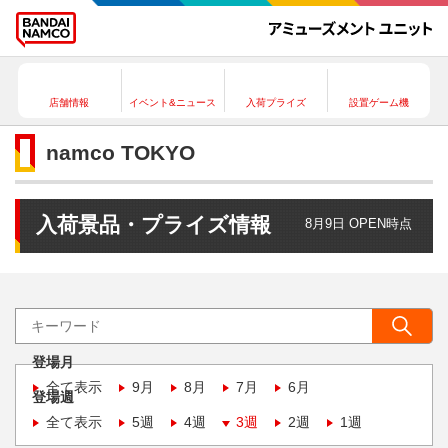
店舗情報
イベント&ニュース
入荷プライズ
設置ゲーム機
namco TOKYO
入荷景品・プライズ情報
8月9日 OPEN時点
登場月
全て表示
9月
8月
7月
6月
登場週
全て表示
5週
4週
3週
2週
1週