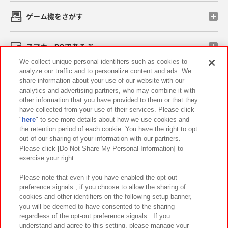
ゲーム機をさがす
スマホ・PCであそぶ
We collect unique personal identifiers such as cookies to
analyze our traffic and to personalize content and ads. We
イベント・キャンペーン
share information about your use of our website with our
analytics and advertising partners, who may combine it with
other information that you have provided to them or that they
have collected from your use of their services. Please click
"
here
" to see more details about how we use cookies and
関連会社
サステナビリティ
サイトポリシー
the retention period of each cookie. You have the right to opt
out of our sharing of your information with our partners.
プライバシーポリシー
ウェブアクセシビリティ方針と検証結果
Please click [Do Not Share My Personal Information] to
exercise your right.
お取引先さまとともに
食品のご提供について
カスタマーハラスメント対応方針
よくあるご質問・お問い合わせ
Please note that even if you have enabled the opt-out
preference signals , if you choose to allow the sharing of
cookies and other identifiers on the following setup banner,
you will be deemed to have consented to the sharing
regardless of the opt-out preference signals . If you
understand and agree to this setting, please manage your