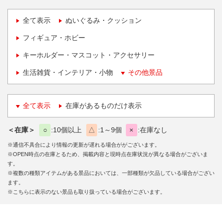
全て表示
ぬいぐるみ・クッション
フィギュア・ホビー
キーホルダー・マスコット・アクセサリー
生活雑貨・インテリア・小物
その他景品
全て表示
在庫があるものだけ表示
＜在庫＞
○
10個以上
△
1～9個
×
在庫なし
※通信不具合により情報の更新が遅れる場合ががございます。
※OPEN時点の在庫とるため、掲載内容と現時点在庫状況が異なる場合がございま
す。
※複数の種類アイテムがある景品においては、一部種類が欠品している場合がござい
ます。
※こちらに表示のない景品も取り扱っている場合がございます。