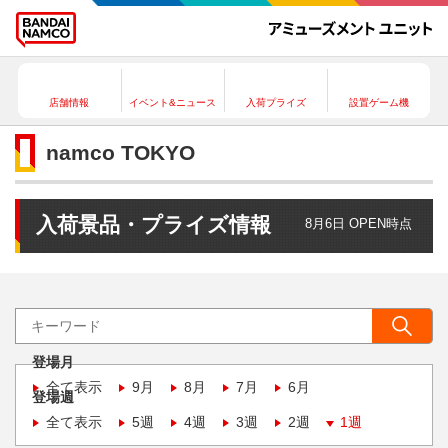
店舗情報
イベント&ニュース
入荷プライズ
設置ゲーム機
namco TOKYO
入荷景品・プライズ情報
8月6日 OPEN時点
登場月
全て表示
9月
8月
7月
6月
登場週
全て表示
5週
4週
3週
2週
1週