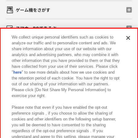
ゲーム機をさがす
スマホ・PCであそぶ
We collect unique personal identifiers such as cookies to
analyze our traffic and to personalize content and ads. We
イベント・キャンペーン
share information about your use of our website with our
analytics and advertising partners, who may combine it with
other information that you have provided to them or that they
have collected from your use of their services. Please click
"
here
" to see more details about how we use cookies and
関連会社
サステナビリティ
サイトポリシー
the retention period of each cookie. You have the right to opt
out of our sharing of your information with our partners.
プライバシーポリシー
ウェブアクセシビリティ方針と検証結果
Please click [Do Not Share My Personal Information] to
exercise your right.
お取引先さまとともに
食品のご提供について
カスタマーハラスメント対応方針
よくあるご質問・お問い合わせ
Please note that even if you have enabled the opt-out
preference signals , if you choose to allow the sharing of
cookies and other identifiers on the following setup banner,
you will be deemed to have consented to the sharing
regardless of the opt-out preference signals . If you
understand and agree to this setting, please manage your