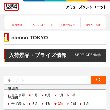
店舗情報
イベント&ニュース
入荷プライズ
設置ゲーム機
namco TOKYO
入荷景品・プライズ情報
8月9日 OPEN時点
登場月
全て表示
9月
8月
7月
6月
登場週
全て表示
5週
4週
3週
2週
1週