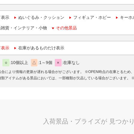
て表示
ぬいぐるみ・クッション
フィギュア・ホビー
キーホ
活雑貨・インテリア・小物
その他景品
て表示
在庫があるものだけ表示
○
10個以上
△
1～9個
×
在庫なし
具合により情報の更新が遅れる場合ががございます。
※OPEN時点の在庫とるため
種類アイテムがある景品においては、一部種類が欠品している場合がございます。