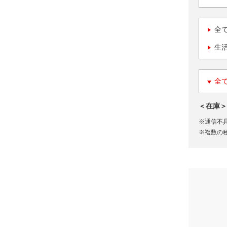
全
生
全
＜在庫＞
※通信不
※複数の