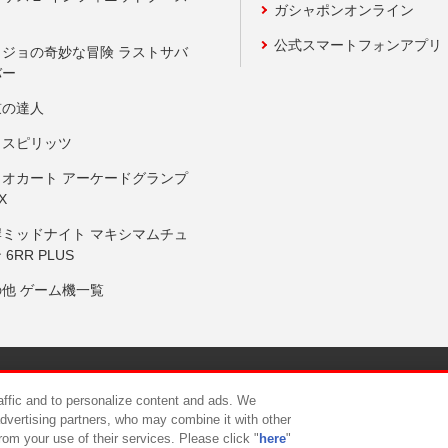
ガシャポンオンライン
公式スマートフォンアプリ
ョジョの奇妙な冒険 ラストサバ
バー
鼓の達人
りスピリッツ
リオカート アーケードグランプ
X
岸ミッドナイト マキシマムチュ
 6RR PLUS
の他 ゲーム機一覧
サイトポリシー
プライバシーポリシー
ウェブアクセシビリティ方
raffic and to personalize content and ads. We
advertising partners, who may combine it with other
rom your use of their services. Please click "
here
"
供について
カスタマーハラスメント対応方針
よくあるご質問・