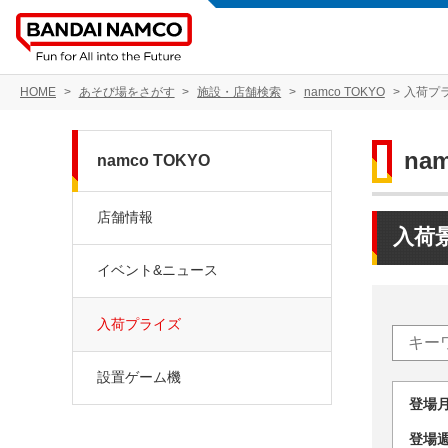
HOME
あそび場をさがす
施設・店舗検索
namco TOKYO
入荷プ
na
namco TOKYO
店舗情報
入荷
イベント&ニュース
入荷プライズ
設置ゲーム機
登場
登場