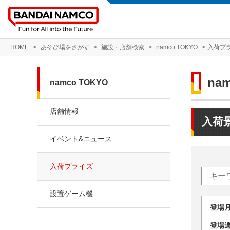
HOME
あそび場をさがす
施設・店舗検索
namco TOKYO
入荷プ
na
namco TOKYO
店舗情報
入荷
イベント&ニュース
入荷プライズ
設置ゲーム機
登場
登場