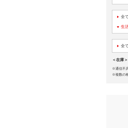
全
生
全
＜在庫＞
※通信不
※複数の