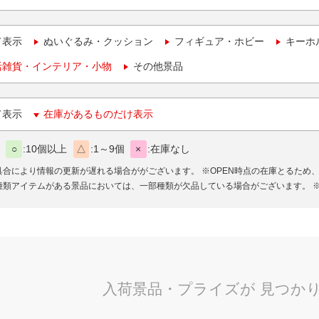
て表示
ぬいぐるみ・クッション
フィギュア・ホビー
キーホ
活雑貨・インテリア・小物
その他景品
て表示
在庫があるものだけ表示
○
10個以上
△
1～9個
×
在庫なし
具合により情報の更新が遅れる場合ががございます。
※OPEN時点の在庫とるため
種類アイテムがある景品においては、一部種類が欠品している場合がございます。