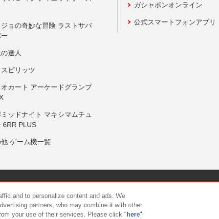
ガシャポンオンライン
公式スマートフォンアプリ
ョジョの奇妙な冒険 ラストサバ
バー
鼓の達人
りスピリッツ
リオカート アーケードグランプ
X
岸ミッドナイト マキシマムチュ
 6RR PLUS
の他 ゲーム機一覧
サイトポリシー
プライバシーポリシー
ウェブアクセシビリティ方
raffic and to personalize content and ads. We
advertising partners, who may combine it with other
rom your use of their services. Please click "
here
"
供について
カスタマーハラスメント対応方針
よくあるご質問・