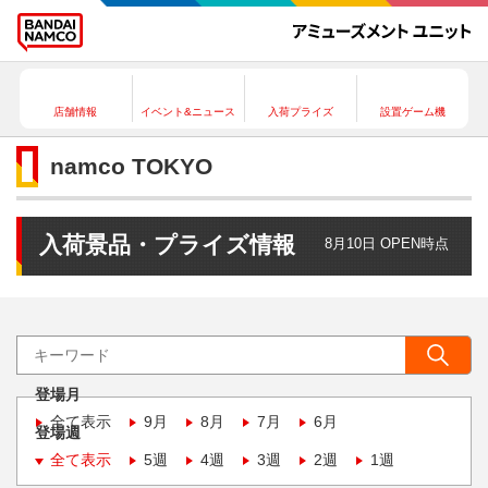
店舗情報
イベント&ニュース
入荷プライズ
設置ゲーム機
namco TOKYO
入荷景品・プライズ情報
8月10日 OPEN時点
登場月
全て表示
9月
8月
7月
6月
登場週
全て表示
5週
4週
3週
2週
1週