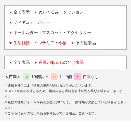
全て表示
ぬいぐるみ・クッション
フィギュア・ホビー
キーホルダー・マスコット・アクセサリー
生活雑貨・インテリア・小物
その他景品
全て表示
在庫があるものだけ表示
＜在庫＞
○
10個以上
△
1～9個
×
在庫なし
※通信不具合により情報の更新が遅れる場合ががございます。
※OPEN時点の在庫とるため、掲載内容と現時点在庫状況が異なる場合がございま
す。
※複数の種類アイテムがある景品においては、一部種類が欠品している場合がござい
ます。
※こちらに表示のない景品も取り扱っている場合がございます。