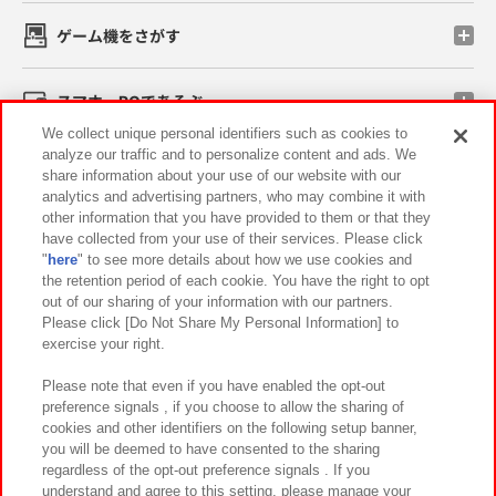
ゲーム機をさがす
スマホ・PCであそぶ
We collect unique personal identifiers such as cookies to
analyze our traffic and to personalize content and ads. We
イベント・キャンペーン
share information about your use of our website with our
analytics and advertising partners, who may combine it with
other information that you have provided to them or that they
have collected from your use of their services. Please click
"
here
" to see more details about how we use cookies and
関連会社
サステナビリティ
サイトポリシー
the retention period of each cookie. You have the right to opt
out of our sharing of your information with our partners.
プライバシーポリシー
ウェブアクセシビリティ方針と検証結果
Please click [Do Not Share My Personal Information] to
exercise your right.
お取引先さまとともに
食品のご提供について
カスタマーハラスメント対応方針
よくあるご質問・お問い合わせ
Please note that even if you have enabled the opt-out
preference signals , if you choose to allow the sharing of
cookies and other identifiers on the following setup banner,
you will be deemed to have consented to the sharing
regardless of the opt-out preference signals . If you
understand and agree to this setting, please manage your