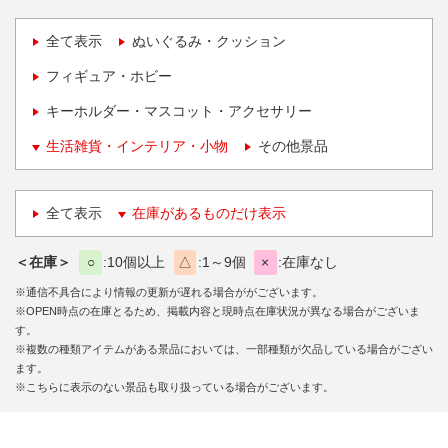
全て表示
ぬいぐるみ・クッション
フィギュア・ホビー
キーホルダー・マスコット・アクセサリー
生活雑貨・インテリア・小物
その他景品
全て表示
在庫があるものだけ表示
＜在庫＞
○
10個以上
△
1～9個
×
在庫なし
※通信不具合により情報の更新が遅れる場合ががございます。
※OPEN時点の在庫とるため、掲載内容と現時点在庫状況が異なる場合がございま
す。
※複数の種類アイテムがある景品においては、一部種類が欠品している場合がござい
ます。
※こちらに表示のない景品も取り扱っている場合がございます。