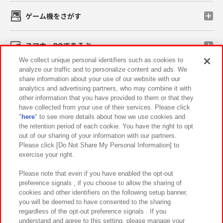
ゲーム機をさがす
スマホ・PCであそぶ
We collect unique personal identifiers such as cookies to
analyze our traffic and to personalize content and ads. We
イベント・キャンペーン
share information about your use of our website with our
analytics and advertising partners, who may combine it with
other information that you have provided to them or that they
have collected from your use of their services. Please click
"
here
" to see more details about how we use cookies and
関連会社
サステナビリティ
サイトポリシー
the retention period of each cookie. You have the right to opt
out of our sharing of your information with our partners.
プライバシーポリシー
ウェブアクセシビリティ方針と検証結果
Please click [Do Not Share My Personal Information] to
exercise your right.
お取引先さまとともに
食品のご提供について
カスタマーハラスメント対応方針
よくあるご質問・お問い合わせ
Please note that even if you have enabled the opt-out
preference signals , if you choose to allow the sharing of
cookies and other identifiers on the following setup banner,
you will be deemed to have consented to the sharing
regardless of the opt-out preference signals . If you
understand and agree to this setting, please manage your