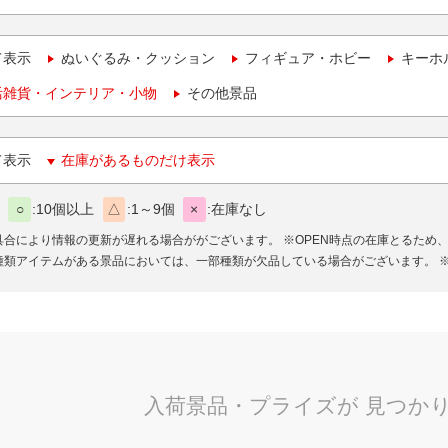
て表示
ぬいぐるみ・クッション
フィギュア・ホビー
キーホ
活雑貨・インテリア・小物
その他景品
て表示
在庫があるものだけ表示
○
10個以上
△
1～9個
×
在庫なし
具合により情報の更新が遅れる場合ががございます。
※OPEN時点の在庫とるため
種類アイテムがある景品においては、一部種類が欠品している場合がございます。