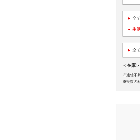
全
生
全
＜在庫＞
※通信不
※複数の