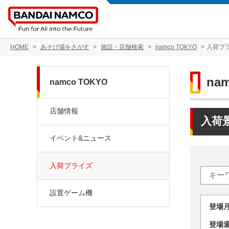
HOME
あそび場をさがす
施設・店舗検索
namco TOKYO
入荷プ
na
namco TOKYO
店舗情報
入荷
イベント&ニュース
入荷プライズ
設置ゲーム機
登場
登場