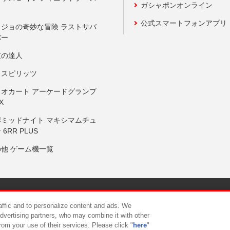
ガシャポンオンライン
公式スマートフォンアプリ
ョジョの奇妙な冒険 ラストサバ
バー
鼓の達人
りスピリッツ
リオカート アーケードグランプ
X
岸ミッドナイト マキシマムチュ
 6RR PLUS
の他 ゲーム機一覧
サイトポリシー
プライバシーポリシー
ウェブアクセシビリティ方
raffic and to personalize content and ads. We
advertising partners, who may combine it with other
rom your use of their services. Please click "
here
"
供について
カスタマーハラスメント対応方針
よくあるご質問・