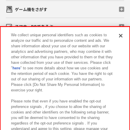
ゲーム機をさがす
スマホ・PCであそぶ
We collect unique personal identifiers such as cookies to
analyze our traffic and to personalize content and ads. We
イベント・キャンペーン
share information about your use of our website with our
analytics and advertising partners, who may combine it with
other information that you have provided to them or that they
have collected from your use of their services. Please click
"
here
" to see more details about how we use cookies and
関連会社
サステナビリティ
サイトポリシー
the retention period of each cookie. You have the right to opt
out of our sharing of your information with our partners.
プライバシーポリシー
ウェブアクセシビリティ方針と検証結果
Please click [Do Not Share My Personal Information] to
exercise your right.
お取引先さまとともに
食品のご提供について
カスタマーハラスメント対応方針
よくあるご質問・お問い合わせ
Please note that even if you have enabled the opt-out
preference signals , if you choose to allow the sharing of
cookies and other identifiers on the following setup banner,
you will be deemed to have consented to the sharing
regardless of the opt-out preference signals . If you
understand and agree to this setting, please manage your