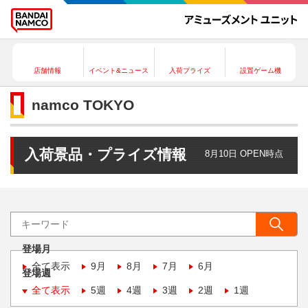
店舗情報
イベント&ニュース
入荷プライズ
設置ゲーム機
namco TOKYO
入荷景品・プライズ情報
8月10日 OPEN時点
登場月
全て表示
9月
8月
7月
6月
登場週
全て表示
5週
4週
3週
2週
1週