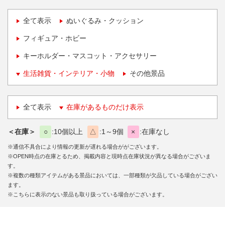
全て表示
ぬいぐるみ・クッション
フィギュア・ホビー
キーホルダー・マスコット・アクセサリー
生活雑貨・インテリア・小物
その他景品
全て表示
在庫があるものだけ表示
＜在庫＞
○
10個以上
△
1～9個
×
在庫なし
※通信不具合により情報の更新が遅れる場合ががございます。
※OPEN時点の在庫とるため、掲載内容と現時点在庫状況が異なる場合がございま
す。
※複数の種類アイテムがある景品においては、一部種類が欠品している場合がござい
ます。
※こちらに表示のない景品も取り扱っている場合がございます。