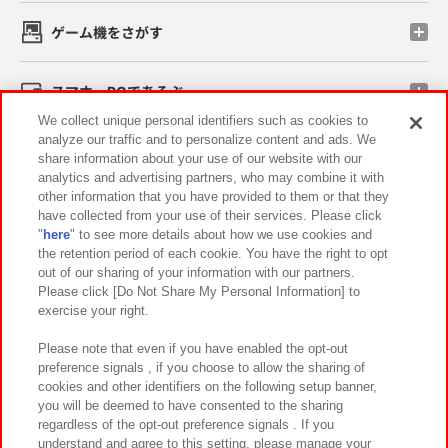
ゲーム機をさがす
スマホ・PCであそぶ
We collect unique personal identifiers such as cookies to
analyze our traffic and to personalize content and ads. We
イベント・キャンペーン
share information about your use of our website with our
analytics and advertising partners, who may combine it with
other information that you have provided to them or that they
have collected from your use of their services. Please click
"
here
" to see more details about how we use cookies and
関連会社
サステナビリティ
サイトポリシー
the retention period of each cookie. You have the right to opt
out of our sharing of your information with our partners.
プライバシーポリシー
ウェブアクセシビリティ方針と検証結果
Please click [Do Not Share My Personal Information] to
exercise your right.
お取引先さまとともに
食品のご提供について
カスタマーハラスメント対応方針
よくあるご質問・お問い合わせ
Please note that even if you have enabled the opt-out
preference signals , if you choose to allow the sharing of
cookies and other identifiers on the following setup banner,
you will be deemed to have consented to the sharing
regardless of the opt-out preference signals . If you
understand and agree to this setting, please manage your