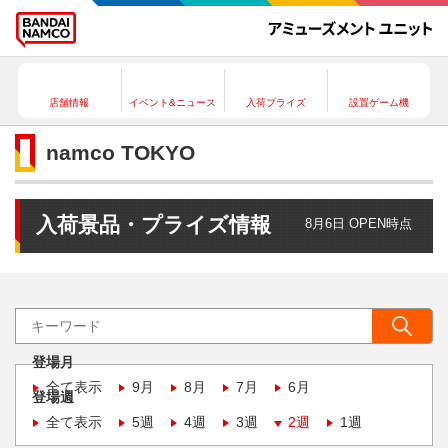
店舗情報
イベント&ニュース
入荷プライズ
設置ゲーム機
namco TOKYO
入荷景品・プライズ情報
8月6日 OPEN時点
登場月
全て表示
9月
8月
7月
6月
登場週
全て表示
5週
4週
3週
2週
1週