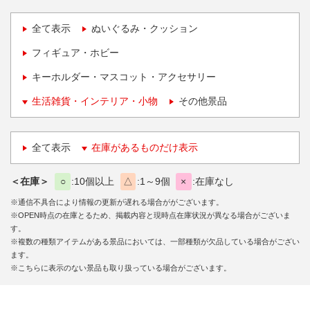
全て表示
ぬいぐるみ・クッション
フィギュア・ホビー
キーホルダー・マスコット・アクセサリー
生活雑貨・インテリア・小物
その他景品
全て表示
在庫があるものだけ表示
＜在庫＞
○
10個以上
△
1～9個
×
在庫なし
※通信不具合により情報の更新が遅れる場合ががございます。
※OPEN時点の在庫とるため、掲載内容と現時点在庫状況が異なる場合がございま
す。
※複数の種類アイテムがある景品においては、一部種類が欠品している場合がござい
ます。
※こちらに表示のない景品も取り扱っている場合がございます。