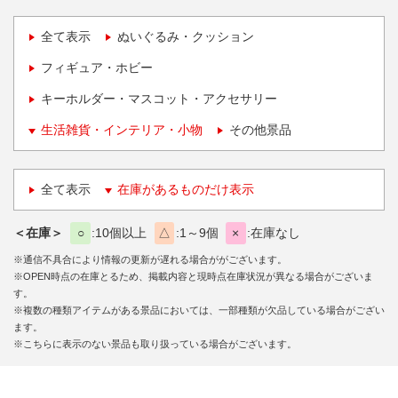
全て表示
ぬいぐるみ・クッション
フィギュア・ホビー
キーホルダー・マスコット・アクセサリー
生活雑貨・インテリア・小物
その他景品
全て表示
在庫があるものだけ表示
＜在庫＞
○
10個以上
△
1～9個
×
在庫なし
※通信不具合により情報の更新が遅れる場合ががございます。
※OPEN時点の在庫とるため、掲載内容と現時点在庫状況が異なる場合がございま
す。
※複数の種類アイテムがある景品においては、一部種類が欠品している場合がござい
ます。
※こちらに表示のない景品も取り扱っている場合がございます。