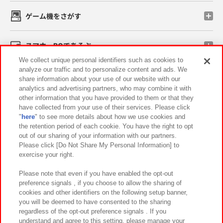
ゲーム機をさがす
スマホ・PCであそぶ
We collect unique personal identifiers such as cookies to
analyze our traffic and to personalize content and ads. We
イベント・キャンペーン
share information about your use of our website with our
analytics and advertising partners, who may combine it with
other information that you have provided to them or that they
have collected from your use of their services. Please click
"
here
" to see more details about how we use cookies and
関連会社
サステナビリティ
サイトポリシー
the retention period of each cookie. You have the right to opt
out of our sharing of your information with our partners.
プライバシーポリシー
ウェブアクセシビリティ方針と検証結果
Please click [Do Not Share My Personal Information] to
exercise your right.
お取引先さまとともに
食品のご提供について
カスタマーハラスメント対応方針
よくあるご質問・お問い合わせ
Please note that even if you have enabled the opt-out
preference signals , if you choose to allow the sharing of
cookies and other identifiers on the following setup banner,
you will be deemed to have consented to the sharing
regardless of the opt-out preference signals . If you
understand and agree to this setting, please manage your