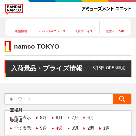
店舗情報
イベント&ニュース
入荷プライズ
設置ゲーム機
namco TOKYO
入荷景品・プライズ情報
8月8日 OPEN時点
登場月
全て表示
9月
8月
7月
6月
登場週
全て表示
5週
4週
3週
2週
1週