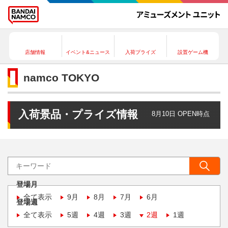
店舗情報
イベント&ニュース
入荷プライズ
設置ゲーム機
namco TOKYO
入荷景品・プライズ情報
8月10日 OPEN時点
登場月
全て表示
9月
8月
7月
6月
登場週
全て表示
5週
4週
3週
2週
1週