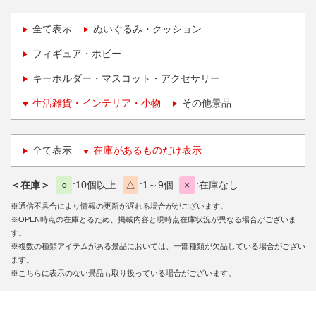
全て表示
ぬいぐるみ・クッション
フィギュア・ホビー
キーホルダー・マスコット・アクセサリー
生活雑貨・インテリア・小物
その他景品
全て表示
在庫があるものだけ表示
＜在庫＞
○
10個以上
△
1～9個
×
在庫なし
※通信不具合により情報の更新が遅れる場合ががございます。
※OPEN時点の在庫とるため、掲載内容と現時点在庫状況が異なる場合がございま
す。
※複数の種類アイテムがある景品においては、一部種類が欠品している場合がござい
ます。
※こちらに表示のない景品も取り扱っている場合がございます。