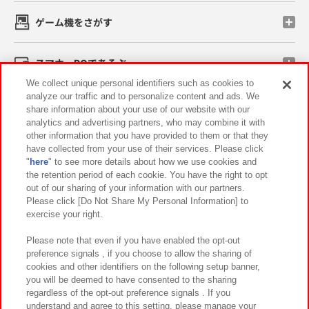
ゲーム機をさがす
スマホ・PCであそぶ
We collect unique personal identifiers such as cookies to
analyze our traffic and to personalize content and ads. We
イベント・キャンペーン
share information about your use of our website with our
analytics and advertising partners, who may combine it with
other information that you have provided to them or that they
have collected from your use of their services. Please click
"
here
" to see more details about how we use cookies and
関連会社
サステナビリティ
サイトポリシー
the retention period of each cookie. You have the right to opt
out of our sharing of your information with our partners.
プライバシーポリシー
ウェブアクセシビリティ方針と検証結果
Please click [Do Not Share My Personal Information] to
exercise your right.
お取引先さまとともに
食品のご提供について
カスタマーハラスメント対応方針
よくあるご質問・お問い合わせ
Please note that even if you have enabled the opt-out
preference signals , if you choose to allow the sharing of
cookies and other identifiers on the following setup banner,
you will be deemed to have consented to the sharing
regardless of the opt-out preference signals . If you
understand and agree to this setting, please manage your