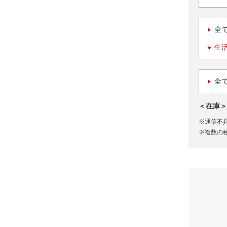
全
生
全
＜在庫＞
※通信不
※複数の