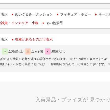
て表示
ぬいぐるみ・クッション
フィギュア・ホビー
キーホ
活雑貨・インテリア・小物
その他景品
て表示
在庫があるものだけ表示
○
10個以上
△
1～9個
×
在庫なし
具合により情報の更新が遅れる場合ががございます。
※OPEN時点の在庫とるため
種類アイテムがある景品においては、一部種類が欠品している場合がございます。