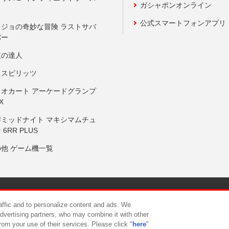
ガシャポンオンライン
公式スマートフォンアプリ
ョジョの奇妙な冒険 ラストサバ
バー
鼓の達人
りスピリッツ
リオカート アーケードグランプ
X
岸ミッドナイト マキシマムチュ
 6RR PLUS
の他 ゲーム機一覧
サイトポリシー
プライバシーポリシー
ウェブアクセシビリティ方
raffic and to personalize content and ads. We
advertising partners, who may combine it with other
rom your use of their services. Please click "
here
"
供について
カスタマーハラスメント対応方針
よくあるご質問・