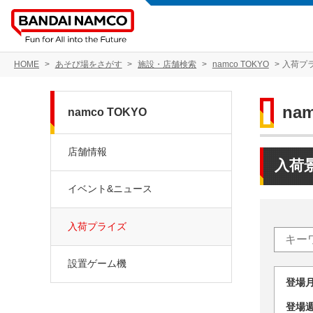
HOME
あそび場をさがす
施設・店舗検索
namco TOKYO
入荷プ
na
namco TOKYO
店舗情報
入荷
イベント&ニュース
入荷プライズ
設置ゲーム機
登場
登場