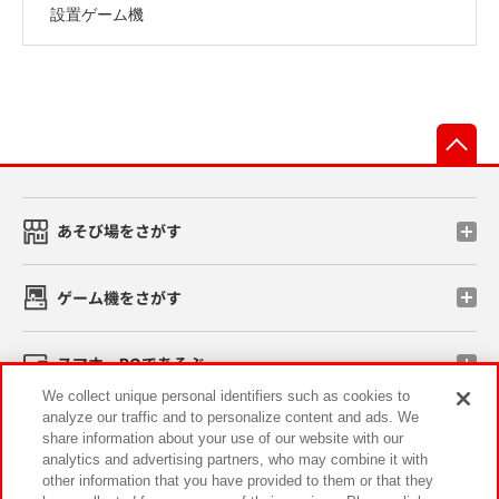
設置ゲーム機
先
あそび場をさがす
ゲーム機をさがす
スマホ・PCであそぶ
We collect unique personal identifiers such as cookies to
analyze our traffic and to personalize content and ads. We
イベント・キャンペーン
share information about your use of our website with our
analytics and advertising partners, who may combine it with
other information that you have provided to them or that they