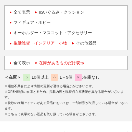
全て表示
ぬいぐるみ・クッション
フィギュア・ホビー
キーホルダー・マスコット・アクセサリー
生活雑貨・インテリア・小物
その他景品
全て表示
在庫があるものだけ表示
＜在庫＞
○
10個以上
△
1～9個
×
在庫なし
※通信不具合により情報の更新が遅れる場合ががございます。
※OPEN時点の在庫とるため、掲載内容と現時点在庫状況が異なる場合がございま
す。
※複数の種類アイテムがある景品においては、一部種類が欠品している場合がござい
ます。
※こちらに表示のない景品も取り扱っている場合がございます。