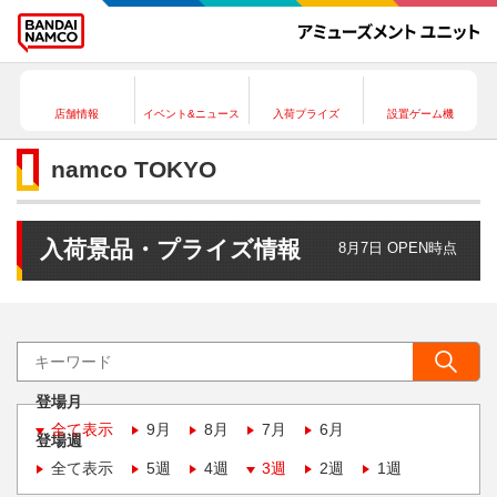
店舗情報
イベント&ニュース
入荷プライズ
設置ゲーム機
namco TOKYO
入荷景品・プライズ情報
8月7日 OPEN時点
登場月
全て表示
9月
8月
7月
6月
登場週
全て表示
5週
4週
3週
2週
1週