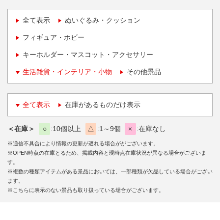
全て表示
ぬいぐるみ・クッション
フィギュア・ホビー
キーホルダー・マスコット・アクセサリー
生活雑貨・インテリア・小物
その他景品
全て表示
在庫があるものだけ表示
＜在庫＞
○
10個以上
△
1～9個
×
在庫なし
※通信不具合により情報の更新が遅れる場合ががございます。
※OPEN時点の在庫とるため、掲載内容と現時点在庫状況が異なる場合がございま
す。
※複数の種類アイテムがある景品においては、一部種類が欠品している場合がござい
ます。
※こちらに表示のない景品も取り扱っている場合がございます。