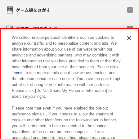
ゲーム機をさがす
スマホ・PCであそぶ
We collect unique personal identifiers such as cookies to
analyze our traffic and to personalize content and ads. We
イベント・キャンペーン
share information about your use of our website with our
analytics and advertising partners, who may combine it with
other information that you have provided to them or that they
have collected from your use of their services. Please click
"
here
" to see more details about how we use cookies and
関連会社
サステナビリティ
サイトポリシー
the retention period of each cookie. You have the right to opt
out of our sharing of your information with our partners.
プライバシーポリシー
ウェブアクセシビリティ方針と検証結果
Please click [Do Not Share My Personal Information] to
exercise your right.
お取引先さまとともに
食品のご提供について
カスタマーハラスメント対応方針
よくあるご質問・お問い合わせ
Please note that even if you have enabled the opt-out
preference signals , if you choose to allow the sharing of
cookies and other identifiers on the following setup banner,
you will be deemed to have consented to the sharing
regardless of the opt-out preference signals . If you
understand and agree to this setting, please manage your