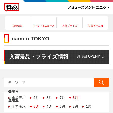
店舗情報
イベント&ニュース
入荷プライズ
設置ゲーム機
namco TOKYO
入荷景品・プライズ情報
8月6日 OPEN時点
登場月
全て表示
9月
8月
7月
6月
登場週
全て表示
5週
4週
3週
2週
1週