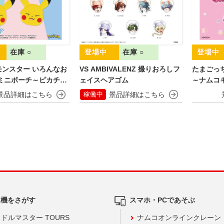
在庫 ○
在庫 ○
モンスター いろんなお
VS AMBIVALENZ 撮りおろしフ
たまごっ
型ミニポーチ～ピカチュ
ェイスヘアゴム
～ナムコ
稼働中
ム機をさがす
スマホ・PCであそぶ
ドルマスター TOURS
ナムコオンラインクレーン