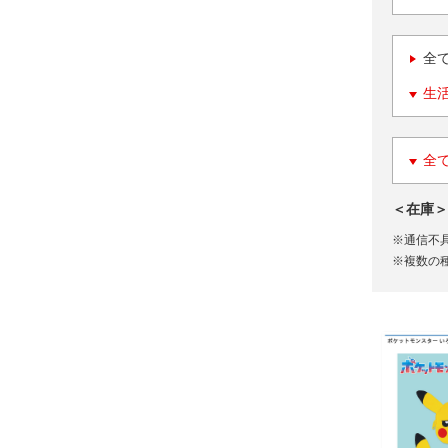
全
生
全
＜在庫＞
※通信不
※複数の