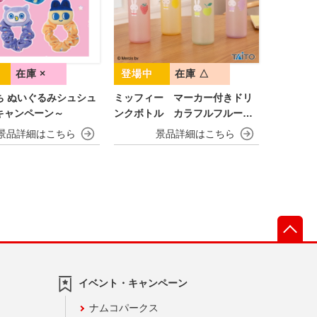
在庫 ×
在庫 △
ち ぬいぐるみシュシュ
ミッフィー マーカー付きドリ
キャンペーン～
ンクボトル カラフルフルーツv
er.
先
イベント・キャンペーン
ナムコパークス