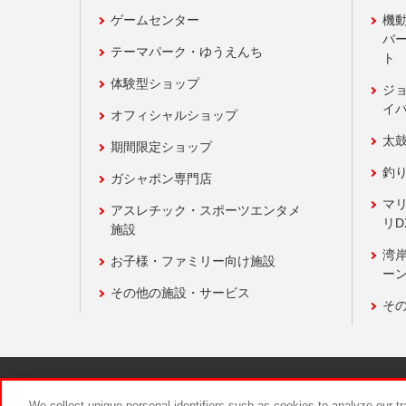
ゲームセンター
機
バ
テーマパーク・ゆうえんち
ト
体験型ショップ
ジ
イ
オフィシャルショップ
太
期間限定ショップ
釣
ガシャポン専門店
マ
アスレチック・スポーツエンタメ
リD
施設
湾
お子様・ファミリー向け施設
ーン
その他の施設・サービス
そ
関連会社
サステナビリティ
We collect unique personal identifiers such as cookies to analyze our t