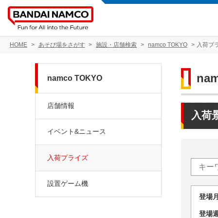
HOME
あそび場をさがす
施設・店舗検索
namco TOKYO
入荷プ
na
namco TOKYO
店舗情報
入荷
イベント&ニュース
入荷プライズ
設置ゲーム機
登場
登場