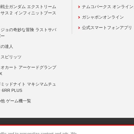
動戦士ガンダム エクストリーム
ナムコパークス オンライ
ーサス２ インフィニットブース
ガシャポンオンライン
公式スマートフォンアプリ
ョジョの奇妙な冒険 ラストサバ
バー
鼓の達人
りスピリッツ
リオカート アーケードグランプ
X
岸ミッドナイト マキシマムチュ
 6RR PLUS
の他 ゲーム機一覧
サイトポリシー
プライバシーポリシー
ウェブアクセシビリティ方
raffic and to personalize content and ads. We