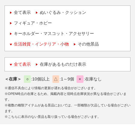
全て表示
ぬいぐるみ・クッション
フィギュア・ホビー
キーホルダー・マスコット・アクセサリー
生活雑貨・インテリア・小物
その他景品
全て表示
在庫があるものだけ表示
＜在庫＞
○
10個以上
△
1～9個
×
在庫なし
※通信不具合により情報の更新が遅れる場合ががございます。
※OPEN時点の在庫とるため、掲載内容と現時点在庫状況が異なる場合がございま
す。
※複数の種類アイテムがある景品においては、一部種類が欠品している場合がござい
ます。
※こちらに表示のない景品も取り扱っている場合がございます。