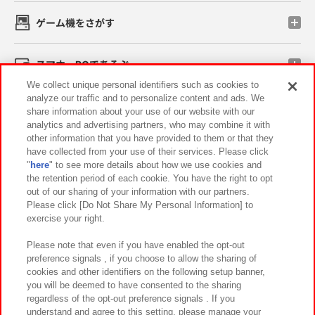
ゲーム機をさがす
スマホ・PCであそぶ
We collect unique personal identifiers such as cookies to
analyze our traffic and to personalize content and ads. We
イベント・キャンペーン
share information about your use of our website with our
analytics and advertising partners, who may combine it with
other information that you have provided to them or that they
have collected from your use of their services. Please click
"
here
" to see more details about how we use cookies and
関連会社
サステナビリティ
サイトポリシー
the retention period of each cookie. You have the right to opt
out of our sharing of your information with our partners.
プライバシーポリシー
ウェブアクセシビリティ方針と検証結果
Please click [Do Not Share My Personal Information] to
exercise your right.
お取引先さまとともに
食品のご提供について
カスタマーハラスメント対応方針
よくあるご質問・お問い合わせ
Please note that even if you have enabled the opt-out
preference signals , if you choose to allow the sharing of
cookies and other identifiers on the following setup banner,
you will be deemed to have consented to the sharing
regardless of the opt-out preference signals . If you
understand and agree to this setting, please manage your