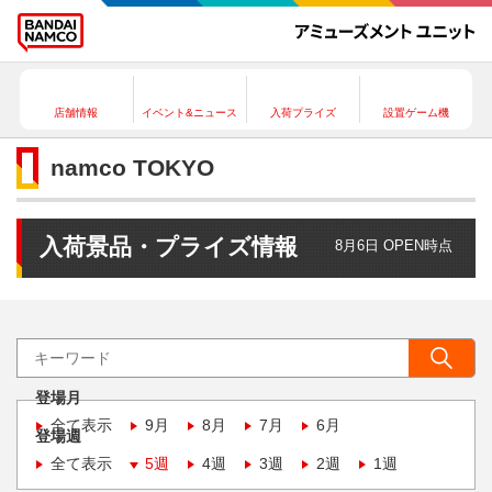
店舗情報
イベント&ニュース
入荷プライズ
設置ゲーム機
namco TOKYO
入荷景品・プライズ情報
8月6日 OPEN時点
登場月
全て表示
9月
8月
7月
6月
登場週
全て表示
5週
4週
3週
2週
1週