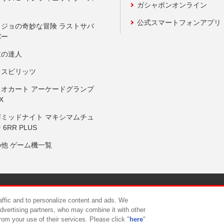
ガシャポンオンライン
公式スマートフォンアプリ
ョジョの奇妙な冒険 ラストサバ
バー
鼓の達人
りスピリッツ
リオカート アーケードグランプ
X
岸ミッドナイト マキシマムチュ
 6RR PLUS
の他 ゲーム機一覧
サイトポリシー
プライバシーポリシー
ウェブアクセシビリティ方
raffic and to personalize content and ads. We
advertising partners, who may combine it with other
rom your use of their services. Please click "
here
"
供について
カスタマーハラスメント対応方針
よくあるご質問・