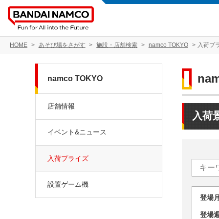
HOME
あそび場をさがす
施設・店舗検索
namco TOKYO
入荷プ
na
namco TOKYO
店舗情報
入荷
イベント&ニュース
入荷プライズ
設置ゲーム機
登場
登場