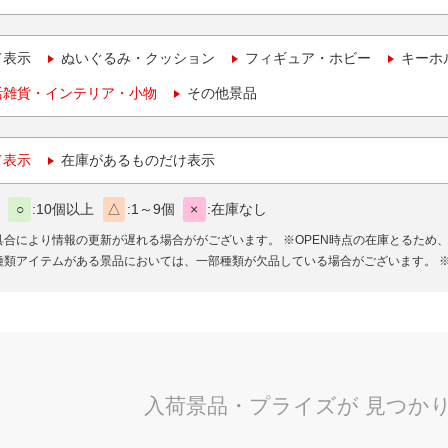
て表示
ぬいぐるみ・クッション
フィギュア・ホビー
キーホ
活雑貨・インテリア・小物
その他景品
て表示
在庫があるものだけ表示
○
10個以上
△
1～9個
×
在庫なし
具合により情報の更新が遅れる場合ががございます。
※OPEN時点の在庫とるため
種類アイテムがある景品においては、一部種類が欠品している場合がございます。