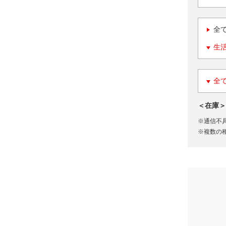
全
生
全
＜在庫＞
※通信不
※複数の