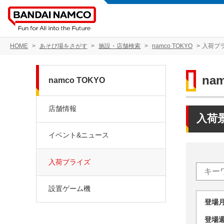
HOME
あそび場をさがす
施設・店舗検索
namco TOKYO
入荷プ
na
namco TOKYO
店舗情報
入荷
イベント&ニュース
入荷プライズ
設置ゲーム機
登場
登場