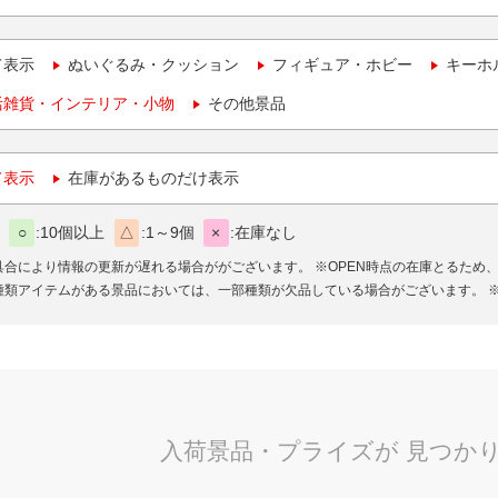
て表示
ぬいぐるみ・クッション
フィギュア・ホビー
キーホ
活雑貨・インテリア・小物
その他景品
て表示
在庫があるものだけ表示
○
10個以上
△
1～9個
×
在庫なし
具合により情報の更新が遅れる場合ががございます。
※OPEN時点の在庫とるため
種類アイテムがある景品においては、一部種類が欠品している場合がございます。