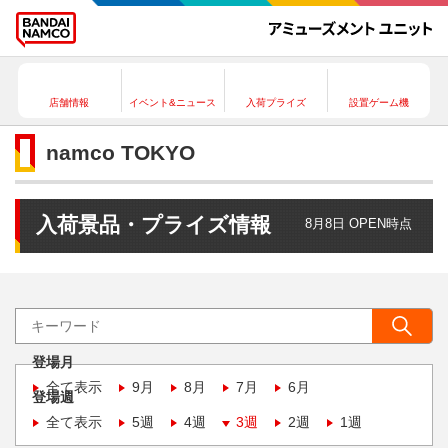
店舗情報
イベント&ニュース
入荷プライズ
設置ゲーム機
namco TOKYO
入荷景品・プライズ情報
8月8日 OPEN時点
登場月
全て表示
9月
8月
7月
6月
登場週
全て表示
5週
4週
3週
2週
1週