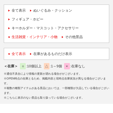
全て表示
ぬいぐるみ・クッション
フィギュア・ホビー
キーホルダー・マスコット・アクセサリー
生活雑貨・インテリア・小物
その他景品
全て表示
在庫があるものだけ表示
＜在庫＞
○
10個以上
△
1～9個
×
在庫なし
※通信不具合により情報の更新が遅れる場合ががございます。
※OPEN時点の在庫とるため、掲載内容と現時点在庫状況が異なる場合がございま
す。
※複数の種類アイテムがある景品においては、一部種類が欠品している場合がござい
ます。
※こちらに表示のない景品も取り扱っている場合がございます。