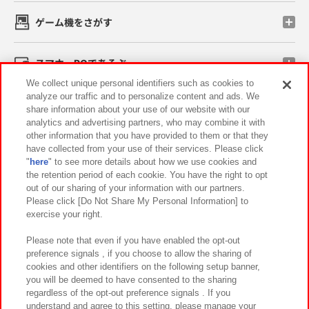
ゲーム機をさがす
スマホ・PCであそぶ
We collect unique personal identifiers such as cookies to
analyze our traffic and to personalize content and ads. We
イベント・キャンペーン
share information about your use of our website with our
analytics and advertising partners, who may combine it with
other information that you have provided to them or that they
have collected from your use of their services. Please click
"
here
" to see more details about how we use cookies and
関連会社
サステナビリティ
サイトポリシー
the retention period of each cookie. You have the right to opt
out of our sharing of your information with our partners.
プライバシーポリシー
ウェブアクセシビリティ方針と検証結果
Please click [Do Not Share My Personal Information] to
exercise your right.
お取引先さまとともに
食品のご提供について
カスタマーハラスメント対応方針
よくあるご質問・お問い合わせ
Please note that even if you have enabled the opt-out
preference signals , if you choose to allow the sharing of
cookies and other identifiers on the following setup banner,
you will be deemed to have consented to the sharing
regardless of the opt-out preference signals . If you
understand and agree to this setting, please manage your