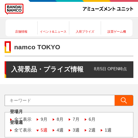
店舗情報
イベント&ニュース
入荷プライズ
設置ゲーム機
namco TOKYO
入荷景品・プライズ情報
8月5日 OPEN時点
登場月
全て表示
9月
8月
7月
6月
登場週
全て表示
5週
4週
3週
2週
1週