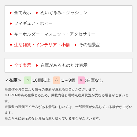
全て表示
ぬいぐるみ・クッション
フィギュア・ホビー
キーホルダー・マスコット・アクセサリー
生活雑貨・インテリア・小物
その他景品
全て表示
在庫があるものだけ表示
＜在庫＞
○
10個以上
△
1～9個
×
在庫なし
※通信不具合により情報の更新が遅れる場合ががございます。
※OPEN時点の在庫とるため、掲載内容と現時点在庫状況が異なる場合がございま
す。
※複数の種類アイテムがある景品においては、一部種類が欠品している場合がござい
ます。
※こちらに表示のない景品も取り扱っている場合がございます。