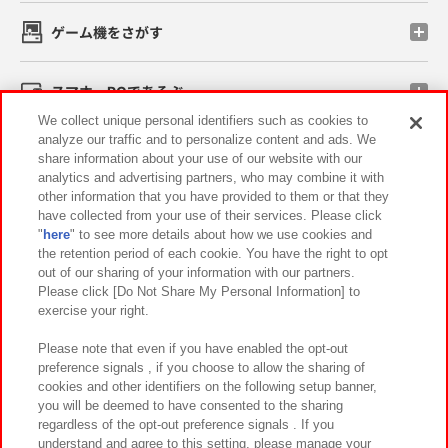
ゲーム機をさがす
スマホ・PCであそぶ
We collect unique personal identifiers such as cookies to
analyze our traffic and to personalize content and ads. We
イベント・キャンペーン
share information about your use of our website with our
analytics and advertising partners, who may combine it with
other information that you have provided to them or that they
have collected from your use of their services. Please click
"
here
" to see more details about how we use cookies and
関連会社
サステナビリティ
サイトポリシー
the retention period of each cookie. You have the right to opt
out of our sharing of your information with our partners.
プライバシーポリシー
ウェブアクセシビリティ方針と検証結果
Please click [Do Not Share My Personal Information] to
exercise your right.
お取引先さまとともに
食品のご提供について
カスタマーハラスメント対応方針
よくあるご質問・お問い合わせ
Please note that even if you have enabled the opt-out
preference signals , if you choose to allow the sharing of
cookies and other identifiers on the following setup banner,
you will be deemed to have consented to the sharing
regardless of the opt-out preference signals . If you
understand and agree to this setting, please manage your