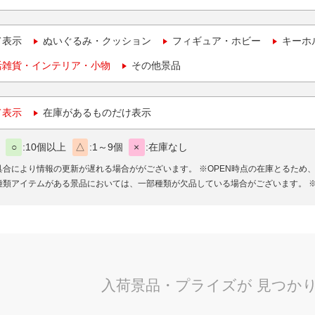
て表示
ぬいぐるみ・クッション
フィギュア・ホビー
キーホ
活雑貨・インテリア・小物
その他景品
て表示
在庫があるものだけ表示
○
10個以上
△
1～9個
×
在庫なし
具合により情報の更新が遅れる場合ががございます。
※OPEN時点の在庫とるため
種類アイテムがある景品においては、一部種類が欠品している場合がございます。