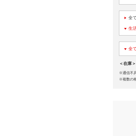
全
生
全
＜在庫＞
※通信不
※複数の