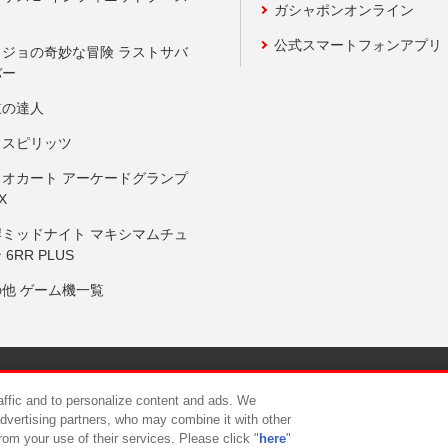
ガシャポンオンライン
公式スマートフォンアプリ
ョジョの奇妙な冒険 ラストサバ
バー
鼓の達人
りスピリッツ
リオカート アーケードグランプ
X
岸ミッドナイト マキシマムチュ
 6RR PLUS
の他 ゲーム機一覧
サイトポリシー
プライバシーポリシー
ウェブアクセシビリティ方
raffic and to personalize content and ads. We
advertising partners, who may combine it with other
rom your use of their services. Please click "
here
"
供について
カスタマーハラスメント対応方針
よくあるご質問・