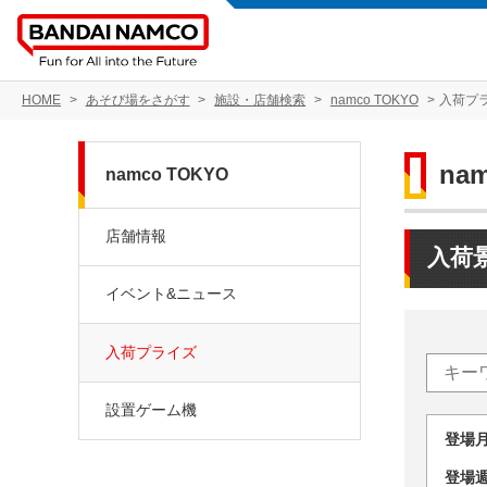
HOME
あそび場をさがす
施設・店舗検索
namco TOKYO
入荷プ
na
namco TOKYO
店舗情報
入荷
イベント&ニュース
入荷プライズ
設置ゲーム機
登場
登場