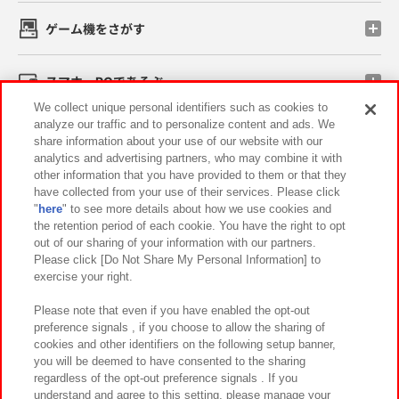
ゲーム機をさがす
スマホ・PCであそぶ
We collect unique personal identifiers such as cookies to
analyze our traffic and to personalize content and ads. We
イベント・キャンペーン
share information about your use of our website with our
analytics and advertising partners, who may combine it with
other information that you have provided to them or that they
have collected from your use of their services. Please click
"
here
" to see more details about how we use cookies and
関連会社
サステナビリティ
サイトポリシー
the retention period of each cookie. You have the right to opt
out of our sharing of your information with our partners.
プライバシーポリシー
ウェブアクセシビリティ方針と検証結果
Please click [Do Not Share My Personal Information] to
exercise your right.
お取引先さまとともに
食品のご提供について
カスタマーハラスメント対応方針
よくあるご質問・お問い合わせ
Please note that even if you have enabled the opt-out
preference signals , if you choose to allow the sharing of
cookies and other identifiers on the following setup banner,
you will be deemed to have consented to the sharing
regardless of the opt-out preference signals . If you
understand and agree to this setting, please manage your