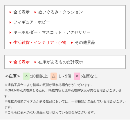
全て表示
ぬいぐるみ・クッション
フィギュア・ホビー
キーホルダー・マスコット・アクセサリー
生活雑貨・インテリア・小物
その他景品
全て表示
在庫があるものだけ表示
＜在庫＞
○
10個以上
△
1～9個
×
在庫なし
※通信不具合により情報の更新が遅れる場合ががございます。
※OPEN時点の在庫とるため、掲載内容と現時点在庫状況が異なる場合がございま
す。
※複数の種類アイテムがある景品においては、一部種類が欠品している場合がござい
ます。
※こちらに表示のない景品も取り扱っている場合がございます。