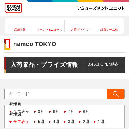
店舗情報
イベント&ニュース
入荷プライズ
設置ゲーム機
namco TOKYO
入荷景品・プライズ情報
8月6日 OPEN時点
登場月
全て表示
9月
8月
7月
6月
登場週
全て表示
5週
4週
3週
2週
1週