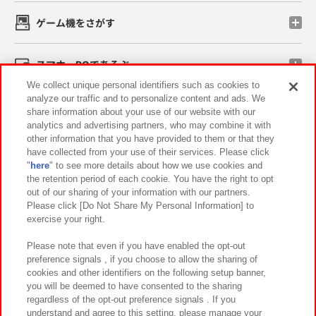
ゲーム機をさがす
スマホ・PCであそぶ
We collect unique personal identifiers such as cookies to
analyze our traffic and to personalize content and ads. We
イベント・キャンペーン
share information about your use of our website with our
analytics and advertising partners, who may combine it with
other information that you have provided to them or that they
have collected from your use of their services. Please click
"
here
" to see more details about how we use cookies and
関連会社
サステナビリティ
サイトポリシー
the retention period of each cookie. You have the right to opt
out of our sharing of your information with our partners.
プライバシーポリシー
ウェブアクセシビリティ方針と検証結果
Please click [Do Not Share My Personal Information] to
exercise your right.
お取引先さまとともに
食品のご提供について
カスタマーハラスメント対応方針
よくあるご質問・お問い合わせ
Please note that even if you have enabled the opt-out
preference signals , if you choose to allow the sharing of
cookies and other identifiers on the following setup banner,
you will be deemed to have consented to the sharing
regardless of the opt-out preference signals . If you
understand and agree to this setting, please manage your