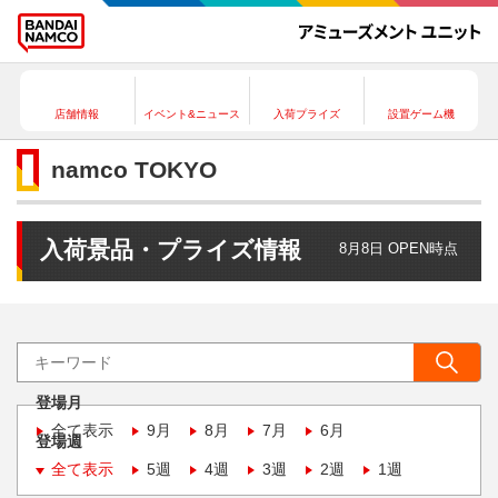
店舗情報
イベント&ニュース
入荷プライズ
設置ゲーム機
namco TOKYO
入荷景品・プライズ情報
8月8日 OPEN時点
登場月
全て表示
9月
8月
7月
6月
登場週
全て表示
5週
4週
3週
2週
1週