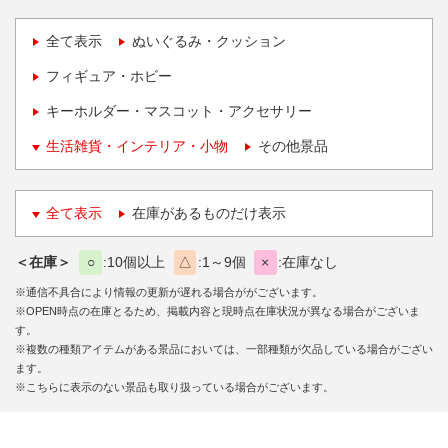
全て表示
ぬいぐるみ・クッション
フィギュア・ホビー
キーホルダー・マスコット・アクセサリー
生活雑貨・インテリア・小物
その他景品
全て表示
在庫があるものだけ表示
＜在庫＞
○
10個以上
△
1～9個
×
在庫なし
※通信不具合により情報の更新が遅れる場合ががございます。
※OPEN時点の在庫とるため、掲載内容と現時点在庫状況が異なる場合がございま
す。
※複数の種類アイテムがある景品においては、一部種類が欠品している場合がござい
ます。
※こちらに表示のない景品も取り扱っている場合がございます。