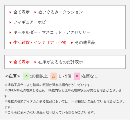
全て表示
ぬいぐるみ・クッション
フィギュア・ホビー
キーホルダー・マスコット・アクセサリー
生活雑貨・インテリア・小物
その他景品
全て表示
在庫があるものだけ表示
＜在庫＞
○
10個以上
△
1～9個
×
在庫なし
※通信不具合により情報の更新が遅れる場合ががございます。
※OPEN時点の在庫とるため、掲載内容と現時点在庫状況が異なる場合がございま
す。
※複数の種類アイテムがある景品においては、一部種類が欠品している場合がござい
ます。
※こちらに表示のない景品も取り扱っている場合がございます。