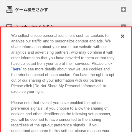
ゲーム機をさがす
スマホ・PCであそぶ
We collect unique personal identifiers such as cookies to
analyze our traffic and to personalize content and ads. We
イベント・キャンペーン
share information about your use of our website with our
analytics and advertising partners, who may combine it with
other information that you have provided to them or that they
have collected from your use of their services. Please click
"
here
" to see more details about how we use cookies and
関連会社
サステナビリティ
サイトポリシー
the retention period of each cookie. You have the right to opt
out of our sharing of your information with our partners.
プライバシーポリシー
ウェブアクセシビリティ方針と検証結果
Please click [Do Not Share My Personal Information] to
exercise your right.
お取引先さまとともに
食品のご提供について
カスタマーハラスメント対応方針
よくあるご質問・お問い合わせ
Please note that even if you have enabled the opt-out
preference signals , if you choose to allow the sharing of
cookies and other identifiers on the following setup banner,
you will be deemed to have consented to the sharing
regardless of the opt-out preference signals . If you
understand and agree to this setting, please manage your