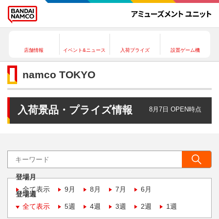
店舗情報
イベント&ニュース
入荷プライズ
設置ゲーム機
namco TOKYO
入荷景品・プライズ情報
8月7日 OPEN時点
登場月
全て表示
9月
8月
7月
6月
登場週
全て表示
5週
4週
3週
2週
1週