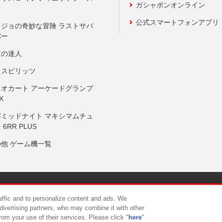
ガシャポンオンライン
公式スマートフォンアプリ
ョジョの奇妙な冒険 ラストサバ
バー
鼓の達人
りスピリッツ
リオカート アーケードグランプ
X
岸ミッドナイト マキシマムチュ
 6RR PLUS
の他 ゲーム機一覧
サイトポリシー
プライバシーポリシー
ウェブアクセシビリティ方
raffic and to personalize content and ads. We
advertising partners, who may combine it with other
rom your use of their services. Please click "
here
"
供について
カスタマーハラスメント対応方針
よくあるご質問・