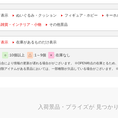
て表示
ぬいぐるみ・クッション
フィギュア・ホビー
キーホ
活雑貨・インテリア・小物
その他景品
て表示
在庫があるものだけ表示
○
10個以上
△
1～9個
×
在庫なし
具合により情報の更新が遅れる場合ががございます。
※OPEN時点の在庫とるため
種類アイテムがある景品においては、一部種類が欠品している場合がございます。