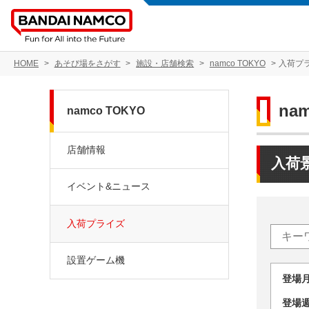
HOME
あそび場をさがす
施設・店舗検索
namco TOKYO
入荷プ
na
namco TOKYO
店舗情報
入荷
イベント&ニュース
入荷プライズ
設置ゲーム機
登場
登場