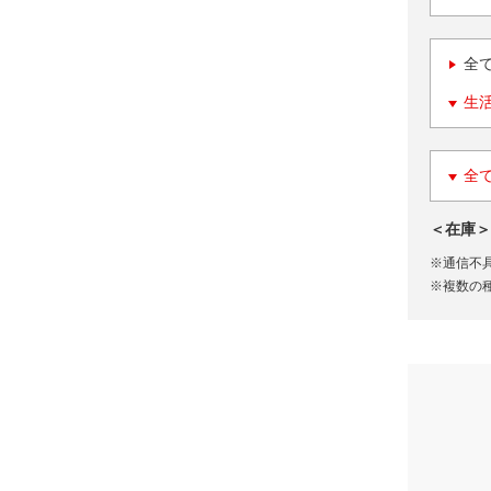
全
生
全
＜在庫＞
※通信不
※複数の