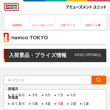
店舗情報
イベント&ニュース
入荷プライズ
設置ゲーム機
namco TOKYO
入荷景品・プライズ情報
8月9日 OPEN時点
登場月
全て表示
9月
8月
7月
6月
登場週
全て表示
5週
4週
3週
2週
1週