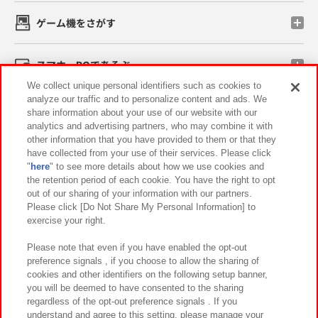
ゲーム機をさがす
スマホ・PCであそぶ
We collect unique personal identifiers such as cookies to
analyze our traffic and to personalize content and ads. We
イベント・キャンペーン
share information about your use of our website with our
analytics and advertising partners, who may combine it with
other information that you have provided to them or that they
have collected from your use of their services. Please click
"
here
" to see more details about how we use cookies and
関連会社
サステナビリティ
サイトポリシー
the retention period of each cookie. You have the right to opt
out of our sharing of your information with our partners.
プライバシーポリシー
ウェブアクセシビリティ方針と検証結果
Please click [Do Not Share My Personal Information] to
exercise your right.
お取引先さまとともに
食品のご提供について
カスタマーハラスメント対応方針
よくあるご質問・お問い合わせ
Please note that even if you have enabled the opt-out
preference signals , if you choose to allow the sharing of
cookies and other identifiers on the following setup banner,
you will be deemed to have consented to the sharing
regardless of the opt-out preference signals . If you
understand and agree to this setting, please manage your