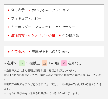
全て表示
ぬいぐるみ・クッション
フィギュア・ホビー
キーホルダー・マスコット・アクセサリー
生活雑貨・インテリア・小物
その他景品
全て表示
在庫があるものだけ表示
＜在庫＞
○
10個以上
△
1～9個
×
在庫なし
※通信不具合により情報の更新が遅れる場合ががございます。
※OPEN時点の在庫とるため、掲載内容と現時点在庫状況が異なる場合がございま
す。
※複数の種類アイテムがある景品においては、一部種類が欠品している場合がござい
ます。
※こちらに表示のない景品も取り扱っている場合がございます。