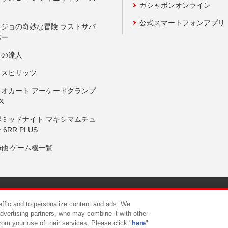
ガシャポンオンライン
公式スマートフォンアプリ
ョジョの奇妙な冒険 ラストサバ
バー
鼓の達人
りスピリッツ
リオカート アーケードグランプ
X
岸ミッドナイト マキシマムチュ
 6RR PLUS
の他 ゲーム機一覧
サイトポリシー
プライバシーポリシー
ウェブアクセシビリティ方
raffic and to personalize content and ads. We
advertising partners, who may combine it with other
rom your use of their services. Please click "
here
"
供について
カスタマーハラスメント対応方針
よくあるご質問・