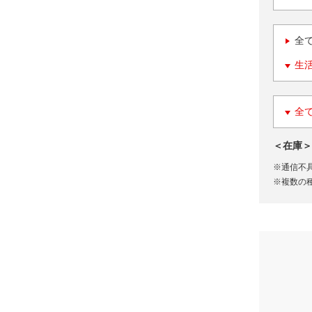
全
生
全
＜在庫＞
※通信不
※複数の