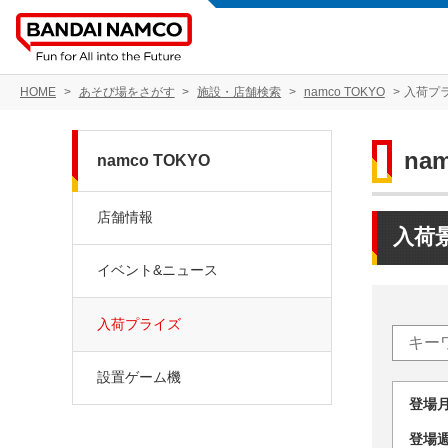
HOME
あそび場をさがす
施設・店舗検索
namco TOKYO
入荷プ
na
namco TOKYO
店舗情報
入荷
イベント&ニュース
入荷プライズ
設置ゲーム機
登場
登場