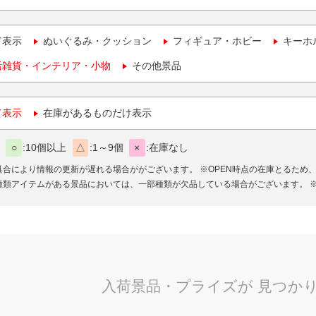
て表示
ぬいぐるみ・クッション
フィギュア・ホビー
キーホ
活雑貨・インテリア・小物
その他景品
て表示
在庫があるものだけ表示
○
10個以上
△
1～9個
×
在庫なし
具合により情報の更新が遅れる場合ががございます。
※OPEN時点の在庫とるため
種類アイテムがある景品においては、一部種類が欠品している場合がございます。