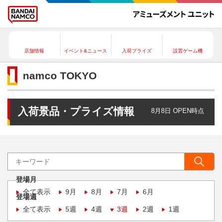
店舗情報
イベント&ニュース
入荷プライズ
設置ゲーム機
namco TOKYO
入荷景品・プライズ情報
8月8日 OPEN時点
登場月
全て表示
9月
8月
7月
6月
登場週
全て表示
5週
4週
3週
2週
1週