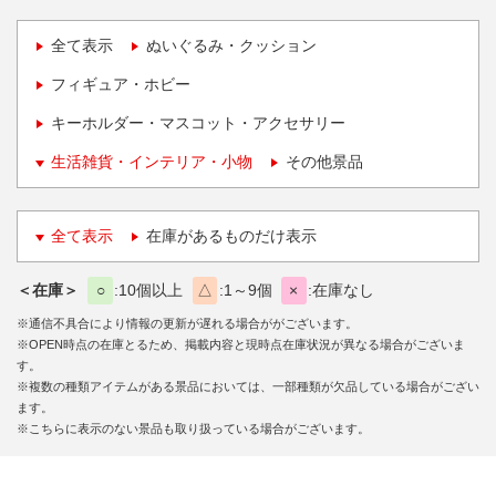
全て表示
ぬいぐるみ・クッション
フィギュア・ホビー
キーホルダー・マスコット・アクセサリー
生活雑貨・インテリア・小物
その他景品
全て表示
在庫があるものだけ表示
＜在庫＞
○
10個以上
△
1～9個
×
在庫なし
※通信不具合により情報の更新が遅れる場合ががございます。
※OPEN時点の在庫とるため、掲載内容と現時点在庫状況が異なる場合がございま
す。
※複数の種類アイテムがある景品においては、一部種類が欠品している場合がござい
ます。
※こちらに表示のない景品も取り扱っている場合がございます。