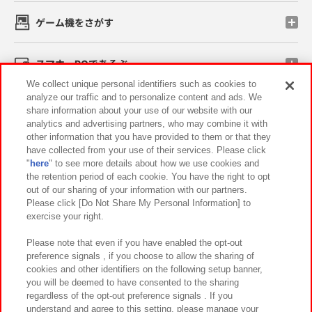
ゲーム機をさがす
スマホ・PCであそぶ
We collect unique personal identifiers such as cookies to
analyze our traffic and to personalize content and ads. We
イベント・キャンペーン
share information about your use of our website with our
analytics and advertising partners, who may combine it with
other information that you have provided to them or that they
have collected from your use of their services. Please click
"
here
" to see more details about how we use cookies and
関連会社
サステナビリティ
サイトポリシー
the retention period of each cookie. You have the right to opt
out of our sharing of your information with our partners.
プライバシーポリシー
ウェブアクセシビリティ方針と検証結果
Please click [Do Not Share My Personal Information] to
exercise your right.
お取引先さまとともに
食品のご提供について
カスタマーハラスメント対応方針
よくあるご質問・お問い合わせ
Please note that even if you have enabled the opt-out
preference signals , if you choose to allow the sharing of
cookies and other identifiers on the following setup banner,
you will be deemed to have consented to the sharing
regardless of the opt-out preference signals . If you
understand and agree to this setting, please manage your