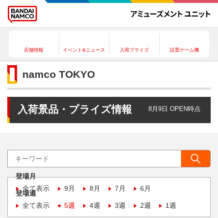
店舗情報
イベント&ニュース
入荷プライズ
設置ゲーム機
namco TOKYO
入荷景品・プライズ情報
8月9日 OPEN時点
登場月
全て表示
9月
8月
7月
6月
登場週
全て表示
5週
4週
3週
2週
1週