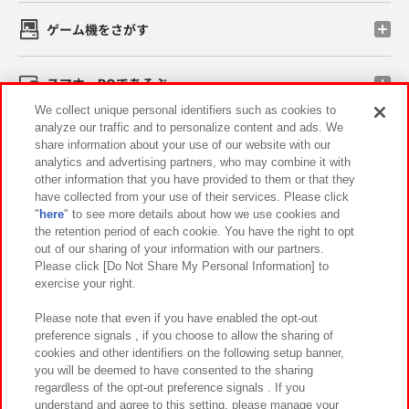
ゲーム機をさがす
スマホ・PCであそぶ
We collect unique personal identifiers such as cookies to
analyze our traffic and to personalize content and ads. We
イベント・キャンペーン
share information about your use of our website with our
analytics and advertising partners, who may combine it with
other information that you have provided to them or that they
have collected from your use of their services. Please click
"
here
" to see more details about how we use cookies and
関連会社
サステナビリティ
サイトポリシー
the retention period of each cookie. You have the right to opt
out of our sharing of your information with our partners.
プライバシーポリシー
ウェブアクセシビリティ方針と検証結果
Please click [Do Not Share My Personal Information] to
exercise your right.
お取引先さまとともに
食品のご提供について
カスタマーハラスメント対応方針
よくあるご質問・お問い合わせ
Please note that even if you have enabled the opt-out
preference signals , if you choose to allow the sharing of
cookies and other identifiers on the following setup banner,
you will be deemed to have consented to the sharing
regardless of the opt-out preference signals . If you
understand and agree to this setting, please manage your