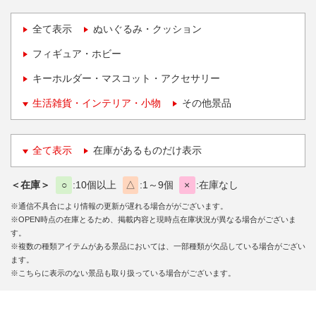
全て表示
ぬいぐるみ・クッション
フィギュア・ホビー
キーホルダー・マスコット・アクセサリー
生活雑貨・インテリア・小物
その他景品
全て表示
在庫があるものだけ表示
＜在庫＞
○
10個以上
△
1～9個
×
在庫なし
※通信不具合により情報の更新が遅れる場合ががございます。
※OPEN時点の在庫とるため、掲載内容と現時点在庫状況が異なる場合がございま
す。
※複数の種類アイテムがある景品においては、一部種類が欠品している場合がござい
ます。
※こちらに表示のない景品も取り扱っている場合がございます。