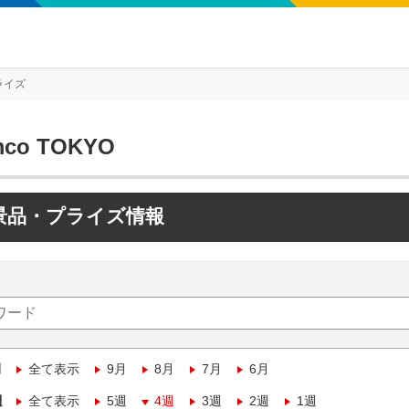
ライズ
mco TOKYO
景品・プライズ情報
月
全て表示
9月
8月
7月
6月
週
全て表示
5週
4週
3週
2週
1週